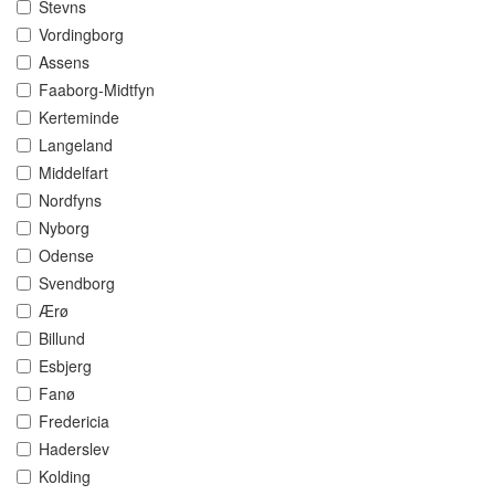
Stevns
Vordingborg
Assens
Faaborg-Midtfyn
Kerteminde
Langeland
Middelfart
Nordfyns
Nyborg
Odense
Svendborg
Ærø
Billund
Esbjerg
Fanø
Fredericia
Haderslev
Kolding