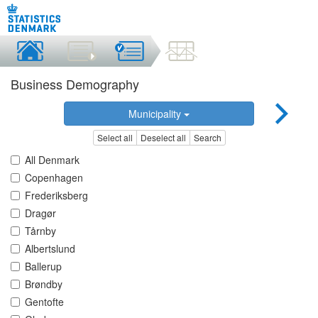
Business Demography
Municipality
Select all
Deselect all
Search
All Denmark
Copenhagen
Frederiksberg
Dragør
Tårnby
Albertslund
Ballerup
Brøndby
Gentofte