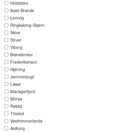
Holstebro
Ikast-Brande
Lemvig
Ringkøbing-Skjern
Skive
Struer
Viborg
Brønderslev
Frederikshavn
Hjørring
Jammerbugt
Læsø
Mariagerfjord
Morsø
Rebild
Thisted
Vesthimmerlands
Aalborg