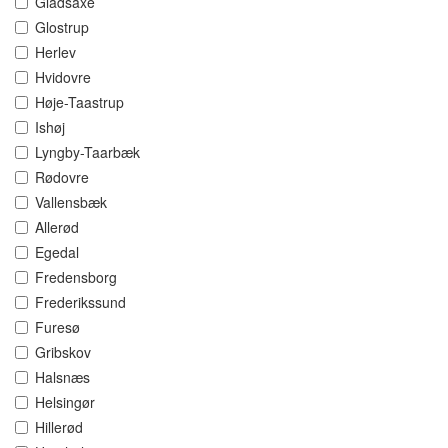
Gladsaxe
Glostrup
Herlev
Hvidovre
Høje-Taastrup
Ishøj
Lyngby-Taarbæk
Rødovre
Vallensbæk
Allerød
Egedal
Fredensborg
Frederikssund
Furesø
Gribskov
Halsnæs
Helsingør
Hillerød