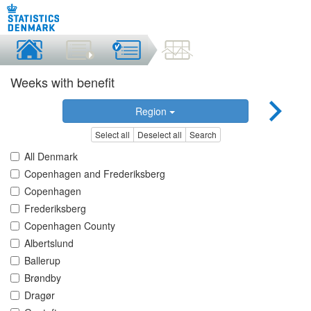
Weeks with benefit
Region
Select all
Deselect all
Search
All Denmark
Copenhagen and Frederiksberg
Copenhagen
Frederiksberg
Copenhagen County
Albertslund
Ballerup
Brøndby
Dragør