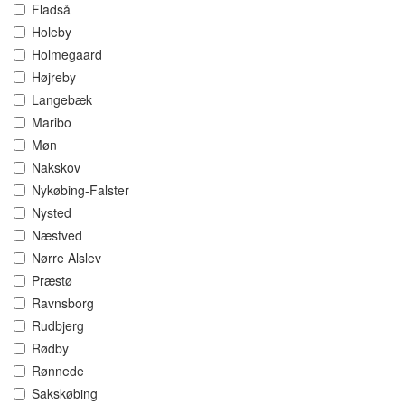
Fladså
Holeby
Holmegaard
Højreby
Langebæk
Maribo
Møn
Nakskov
Nykøbing-Falster
Nysted
Næstved
Nørre Alslev
Præstø
Ravnsborg
Rudbjerg
Rødby
Rønnede
Sakskøbing