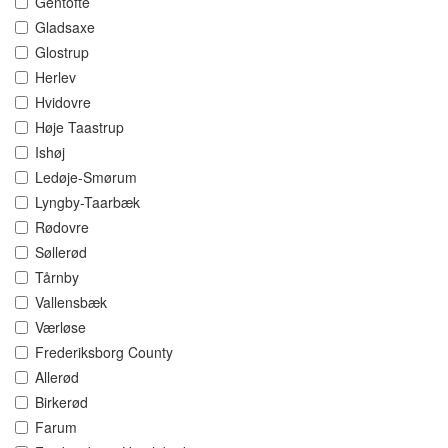
Gentofte
Gladsaxe
Glostrup
Herlev
Hvidovre
Høje Taastrup
Ishøj
Ledøje-Smørum
Lyngby-Taarbæk
Rødovre
Søllerød
Tårnby
Vallensbæk
Værløse
Frederiksborg County
Allerød
Birkerød
Farum