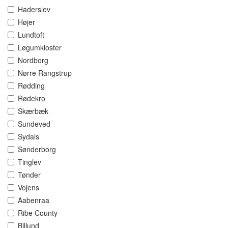
Haderslev
Højer
Lundtoft
Løgumkloster
Nordborg
Nørre Rangstrup
Rødding
Rødekro
Skærbæk
Sundeved
Sydals
Sønderborg
Tinglev
Tønder
Vojens
Aabenraa
Ribe County
Billund