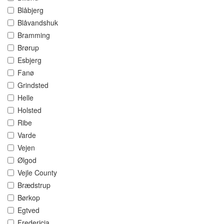
Blåbjerg
Blåvandshuk
Bramming
Brørup
Esbjerg
Fanø
Grindsted
Helle
Holsted
Ribe
Varde
Vejen
Ølgod
Vejle County
Brædstrup
Børkop
Egtved
Fredericia