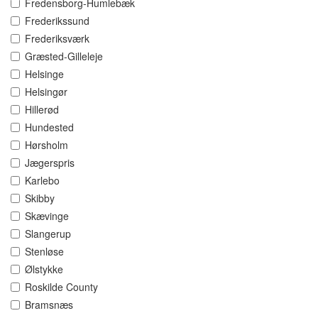
Fredensborg-Humlebæk
Frederikssund
Frederiksværk
Græsted-Gilleleje
Helsinge
Helsingør
Hillerød
Hundested
Hørsholm
Jægerspris
Karlebo
Skibby
Skævinge
Slangerup
Stenløse
Ølstykke
Roskilde County
Bramsnæs