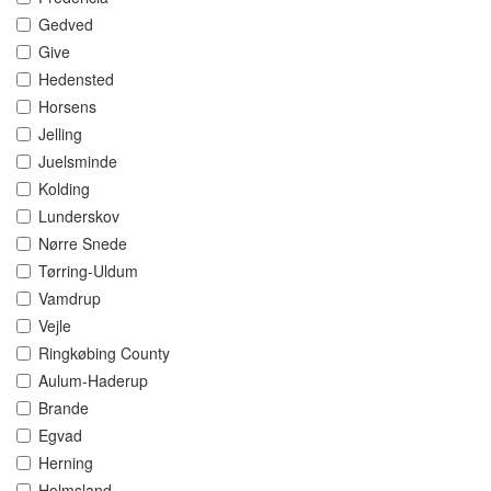
Gedved
Give
Hedensted
Horsens
Jelling
Juelsminde
Kolding
Lunderskov
Nørre Snede
Tørring-Uldum
Vamdrup
Vejle
Ringkøbing County
Aulum-Haderup
Brande
Egvad
Herning
Holmsland