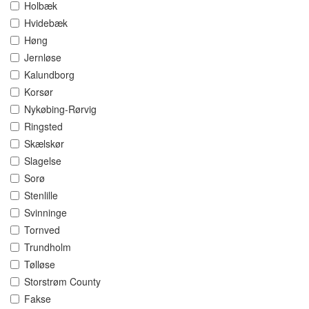
Holbæk
Hvidebæk
Høng
Jernløse
Kalundborg
Korsør
Nykøbing-Rørvig
Ringsted
Skælskør
Slagelse
Sorø
Stenlille
Svinninge
Tornved
Trundholm
Tølløse
Storstrøm County
Fakse