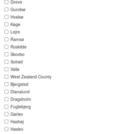
Greve
Gundsø
Hvalsø
Køge
Lejre
Ramsø
Roskilde
Skovbo
Solrød
Vallø
West Zealand County
Bjergsted
Dianalund
Dragsholm
Fuglebjerg
Gørlev
Hashøj
Haslev