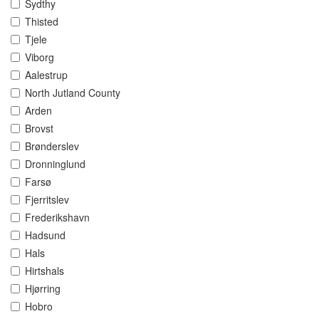
Sydthy
Thisted
Tjele
Viborg
Aalestrup
North Jutland County
Arden
Brovst
Brønderslev
Dronninglund
Farsø
Fjerritslev
Frederikshavn
Hadsund
Hals
Hirtshals
Hjørring
Hobro