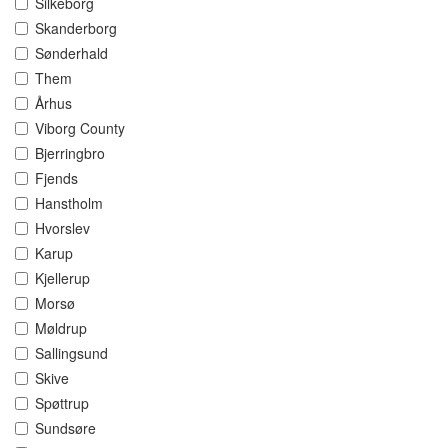
Silkeborg
Skanderborg
Sønderhald
Them
Århus
Viborg County
Bjerringbro
Fjends
Hanstholm
Hvorslev
Karup
Kjellerup
Morsø
Møldrup
Sallingsund
Skive
Spøttrup
Sundsøre