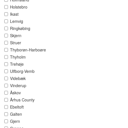
Holstebro
Ikast
Lemvig
Ringkøbing
Skjern
Struer
Thyborøn-Harboøre
Thyholm
Trehøje
Ulfborg-Vemb
Videbæk
Vinderup
Åskov
Århus County
Ebeltoft
Galten
Gjern