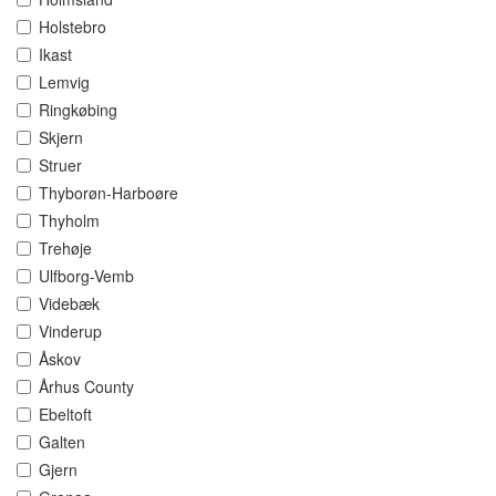
Holstebro
Ikast
Lemvig
Ringkøbing
Skjern
Struer
Thyborøn-Harboøre
Thyholm
Trehøje
Ulfborg-Vemb
Videbæk
Vinderup
Åskov
Århus County
Ebeltoft
Galten
Gjern