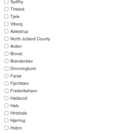
Sydthy
Thisted
Tjele
Viborg
Aalestrup
North Jutland County
Arden
Brovst
Brønderslev
Dronninglund
Farsø
Fjerritslev
Frederikshavn
Hadsund
Hals
Hirtshals
Hjørring
Hobro