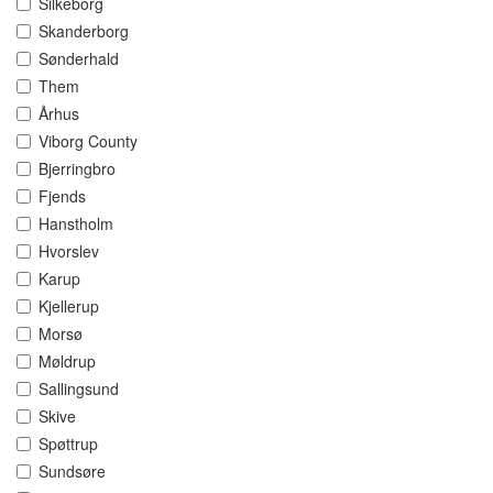
Silkeborg
Skanderborg
Sønderhald
Them
Århus
Viborg County
Bjerringbro
Fjends
Hanstholm
Hvorslev
Karup
Kjellerup
Morsø
Møldrup
Sallingsund
Skive
Spøttrup
Sundsøre