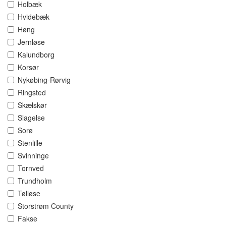
Holbæk
Hvidebæk
Høng
Jernløse
Kalundborg
Korsør
Nykøbing-Rørvig
Ringsted
Skælskør
Slagelse
Sorø
Stenlille
Svinninge
Tornved
Trundholm
Tølløse
Storstrøm County
Fakse