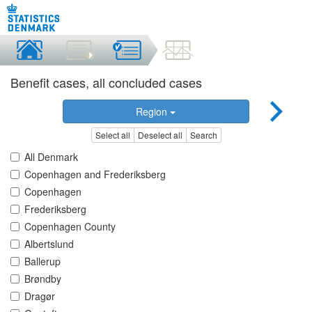
Benefit cases, all concluded cases
Region
Select all
Deselect all
Search
All Denmark
Copenhagen and Frederiksberg
Copenhagen
Frederiksberg
Copenhagen County
Albertslund
Ballerup
Brøndby
Dragør