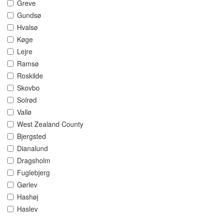
Greve
Gundsø
Hvalsø
Køge
Lejre
Ramsø
Roskilde
Skovbo
Solrød
Vallø
West Zealand County
Bjergsted
Dianalund
Dragsholm
Fuglebjerg
Gørlev
Hashøj
Haslev