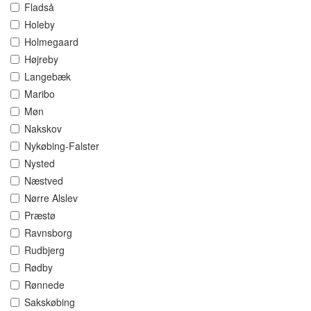
Fladså
Holeby
Holmegaard
Højreby
Langebæk
Maribo
Møn
Nakskov
Nykøbing-Falster
Nysted
Næstved
Nørre Alslev
Præstø
Ravnsborg
Rudbjerg
Rødby
Rønnede
Sakskøbing