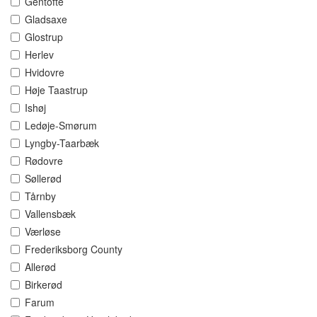
Gentofte
Gladsaxe
Glostrup
Herlev
Hvidovre
Høje Taastrup
Ishøj
Ledøje-Smørum
Lyngby-Taarbæk
Rødovre
Søllerød
Tårnby
Vallensbæk
Værløse
Frederiksborg County
Allerød
Birkerød
Farum