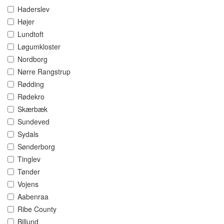
Haderslev
Højer
Lundtoft
Løgumkloster
Nordborg
Nørre Rangstrup
Rødding
Rødekro
Skærbæk
Sundeved
Sydals
Sønderborg
Tinglev
Tønder
Vojens
Aabenraa
Ribe County
Billund