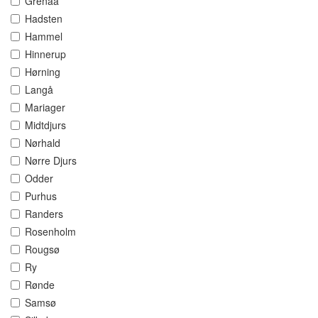
Grenaa
Hadsten
Hammel
Hinnerup
Hørning
Langå
Mariager
Midtdjurs
Nørhald
Nørre Djurs
Odder
Purhus
Randers
Rosenholm
Rougsø
Ry
Rønde
Samsø