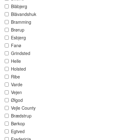
Blåbjerg
Blåvandshuk
Bramming
Brørup
Esbjerg
Fanø
Grindsted
Helle
Holsted
Ribe
Varde
Vejen
Ølgod
Vejle County
Brædstrup
Børkop
Egtved
Fredericia