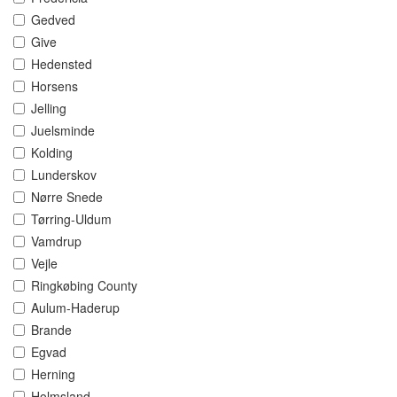
Gedved
Give
Hedensted
Horsens
Jelling
Juelsminde
Kolding
Lunderskov
Nørre Snede
Tørring-Uldum
Vamdrup
Vejle
Ringkøbing County
Aulum-Haderup
Brande
Egvad
Herning
Holmsland