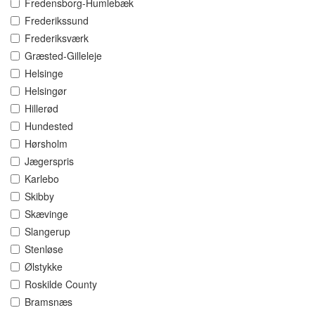
Fredensborg-Humlebæk
Frederikssund
Frederiksværk
Græsted-Gilleleje
Helsinge
Helsingør
Hillerød
Hundested
Hørsholm
Jægerspris
Karlebo
Skibby
Skævinge
Slangerup
Stenløse
Ølstykke
Roskilde County
Bramsnæs