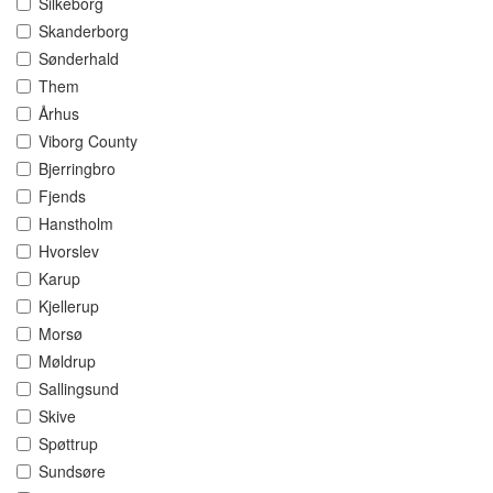
Silkeborg
Skanderborg
Sønderhald
Them
Århus
Viborg County
Bjerringbro
Fjends
Hanstholm
Hvorslev
Karup
Kjellerup
Morsø
Møldrup
Sallingsund
Skive
Spøttrup
Sundsøre