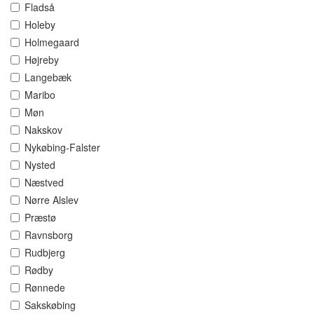
Fladså
Holeby
Holmegaard
Højreby
Langebæk
Maribo
Møn
Nakskov
Nykøbing-Falster
Nysted
Næstved
Nørre Alslev
Præstø
Ravnsborg
Rudbjerg
Rødby
Rønnede
Sakskøbing