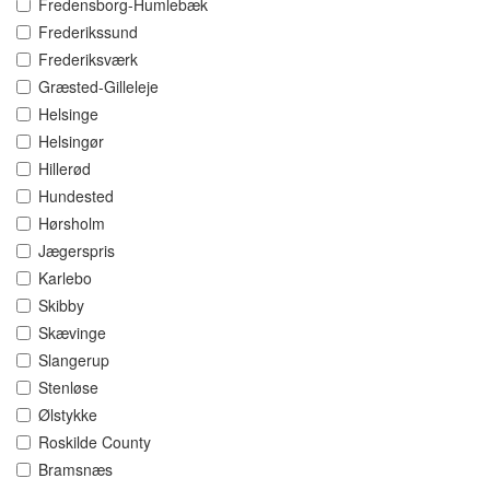
Fredensborg-Humlebæk
Frederikssund
Frederiksværk
Græsted-Gilleleje
Helsinge
Helsingør
Hillerød
Hundested
Hørsholm
Jægerspris
Karlebo
Skibby
Skævinge
Slangerup
Stenløse
Ølstykke
Roskilde County
Bramsnæs