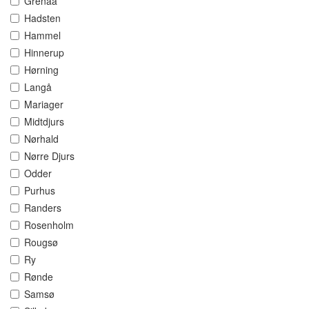
Grenaa
Hadsten
Hammel
Hinnerup
Hørning
Langå
Mariager
Midtdjurs
Nørhald
Nørre Djurs
Odder
Purhus
Randers
Rosenholm
Rougsø
Ry
Rønde
Samsø