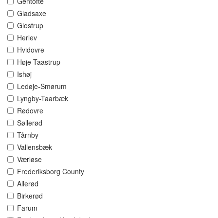
Gentofte
Gladsaxe
Glostrup
Herlev
Hvidovre
Høje Taastrup
Ishøj
Ledøje-Smørum
Lyngby-Taarbæk
Rødovre
Søllerød
Tårnby
Vallensbæk
Værløse
Frederiksborg County
Allerød
Birkerød
Farum