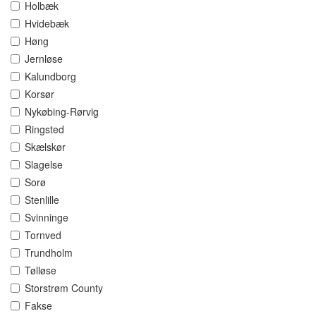
Holbæk
Hvidebæk
Høng
Jernløse
Kalundborg
Korsør
Nykøbing-Rørvig
Ringsted
Skælskør
Slagelse
Sorø
Stenlille
Svinninge
Tornved
Trundholm
Tølløse
Storstrøm County
Fakse