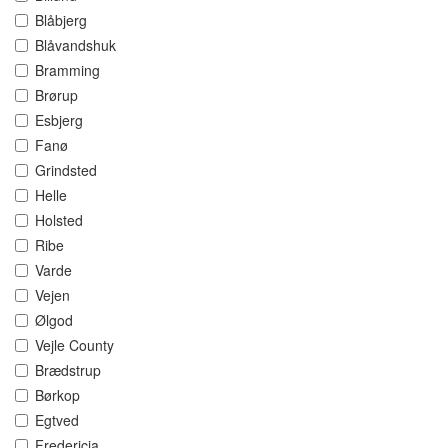
Blåbjerg
Blåvandshuk
Bramming
Brørup
Esbjerg
Fanø
Grindsted
Helle
Holsted
Ribe
Varde
Vejen
Ølgod
Vejle County
Brædstrup
Børkop
Egtved
Fredericia