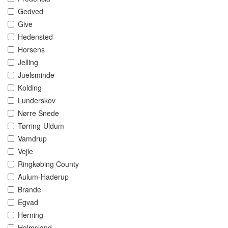
Gedved
Give
Hedensted
Horsens
Jelling
Juelsminde
Kolding
Lunderskov
Nørre Snede
Tørring-Uldum
Vamdrup
Vejle
Ringkøbing County
Aulum-Haderup
Brande
Egvad
Herning
Holmsland