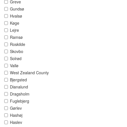
Greve
Gundsø
Hvalsø
Køge
Lejre
Ramsø
Roskilde
Skovbo
Solrød
Vallø
West Zealand County
Bjergsted
Dianalund
Dragsholm
Fuglebjerg
Gørlev
Hashøj
Haslev