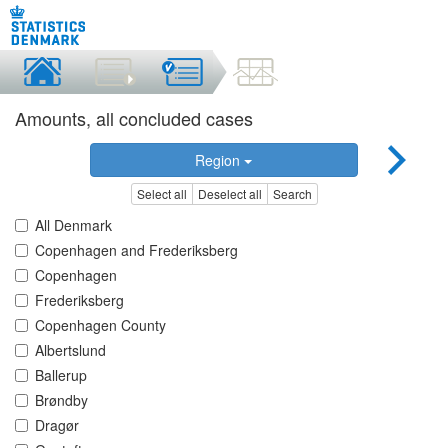
Amounts, all concluded cases
Region
Select all
Deselect all
Search
All Denmark
Copenhagen and Frederiksberg
Copenhagen
Frederiksberg
Copenhagen County
Albertslund
Ballerup
Brøndby
Dragør