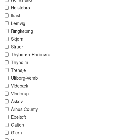
Holstebro
Ikast
Lemvig
Ringkøbing
Skjern
Struer
Thyborøn-Harboøre
Thyholm
Trehøje
Ulfborg-Vemb
Videbæk
Vinderup
Åskov
Århus County
Ebeltoft
Galten
Gjern