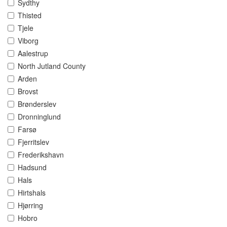
Sydthy
Thisted
Tjele
Viborg
Aalestrup
North Jutland County
Arden
Brovst
Brønderslev
Dronninglund
Farsø
Fjerritslev
Frederikshavn
Hadsund
Hals
Hirtshals
Hjørring
Hobro