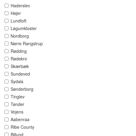
Haderslev
Højer
Lundtoft
Løgumkloster
Nordborg
Nørre Rangstrup
Rødding
Rødekro
Skærbæk
Sundeved
Sydals
Sønderborg
Tinglev
Tønder
Vojens
Aabenraa
Ribe County
Billund