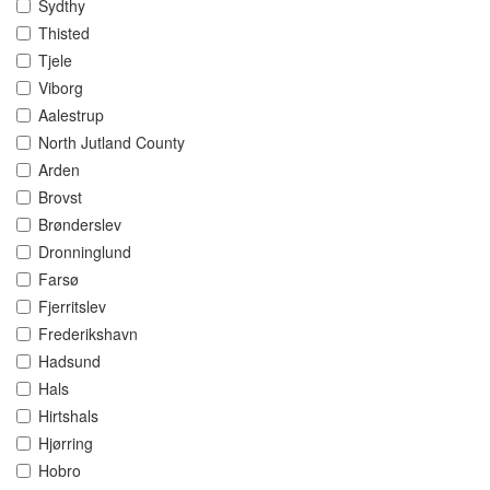
Sydthy
Thisted
Tjele
Viborg
Aalestrup
North Jutland County
Arden
Brovst
Brønderslev
Dronninglund
Farsø
Fjerritslev
Frederikshavn
Hadsund
Hals
Hirtshals
Hjørring
Hobro