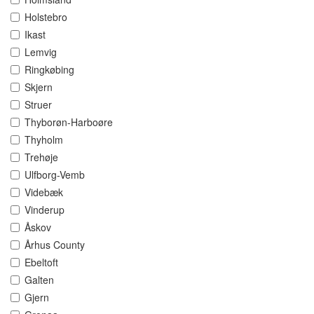
Holstebro
Ikast
Lemvig
Ringkøbing
Skjern
Struer
Thyborøn-Harboøre
Thyholm
Trehøje
Ulfborg-Vemb
Videbæk
Vinderup
Åskov
Århus County
Ebeltoft
Galten
Gjern