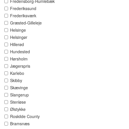
Fredensborg-Humlebæk
Frederikssund
Frederiksværk
Græsted-Gilleleje
Helsinge
Helsingør
Hillerød
Hundested
Hørsholm
Jægerspris
Karlebo
Skibby
Skævinge
Slangerup
Stenløse
Ølstykke
Roskilde County
Bramsnæs