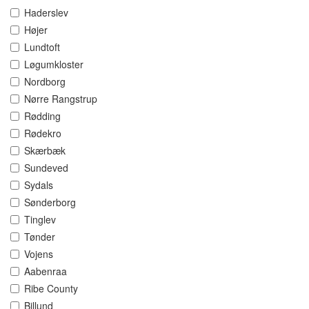
Haderslev
Højer
Lundtoft
Løgumkloster
Nordborg
Nørre Rangstrup
Rødding
Rødekro
Skærbæk
Sundeved
Sydals
Sønderborg
Tinglev
Tønder
Vojens
Aabenraa
Ribe County
Billund