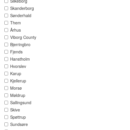
Silkeborg
Skanderborg
Sønderhald
Them
Århus
Viborg County
Bjerringbro
Fjends
Hanstholm
Hvorslev
Karup
Kjellerup
Morsø
Møldrup
Sallingsund
Skive
Spøttrup
Sundsøre