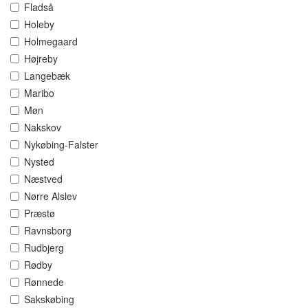
Fladså
Holeby
Holmegaard
Højreby
Langebæk
Maribo
Møn
Nakskov
Nykøbing-Falster
Nysted
Næstved
Nørre Alslev
Præstø
Ravnsborg
Rudbjerg
Rødby
Rønnede
Sakskøbing