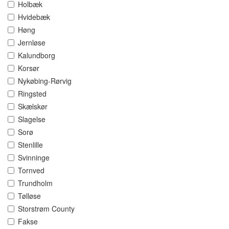
Holbæk
Hvidebæk
Høng
Jernløse
Kalundborg
Korsør
Nykøbing-Rørvig
Ringsted
Skælskør
Slagelse
Sorø
Stenlille
Svinninge
Tornved
Trundholm
Tølløse
Storstrøm County
Fakse