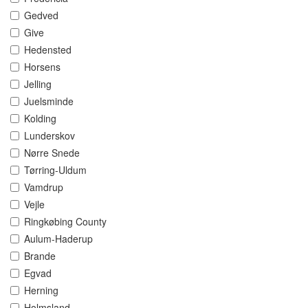
Gedved
Give
Hedensted
Horsens
Jelling
Juelsminde
Kolding
Lunderskov
Nørre Snede
Tørring-Uldum
Vamdrup
Vejle
Ringkøbing County
Aulum-Haderup
Brande
Egvad
Herning
Holmsland