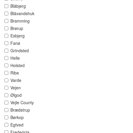
Blåbjerg
Blåvandshuk
Bramming
Brørup
Esbjerg
Fanø
Grindsted
Helle
Holsted
Ribe
Varde
Vejen
Ølgod
Vejle County
Brædstrup
Børkop
Egtved
Fredericia