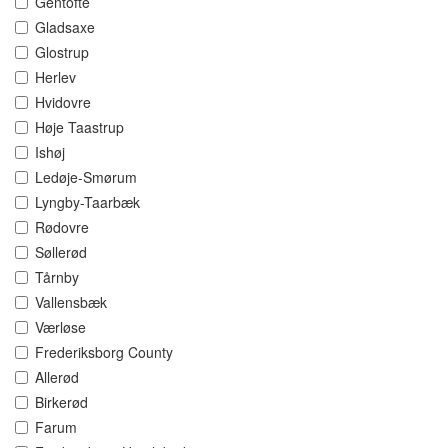
Gentofte
Gladsaxe
Glostrup
Herlev
Hvidovre
Høje Taastrup
Ishøj
Ledøje-Smørum
Lyngby-Taarbæk
Rødovre
Søllerød
Tårnby
Vallensbæk
Værløse
Frederiksborg County
Allerød
Birkerød
Farum