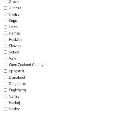
Greve
Gundsø
Hvalsø
Køge
Lejre
Ramsø
Roskilde
Skovbo
Solrød
Vallø
West Zealand County
Bjergsted
Dianalund
Dragsholm
Fuglebjerg
Gørlev
Hashøj
Haslev