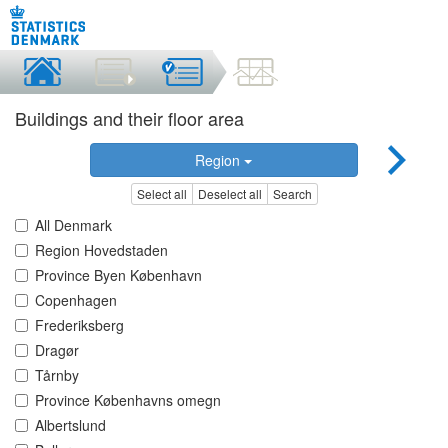
Buildings and their floor area
Region
Select all
Deselect all
Search
All Denmark
Region Hovedstaden
Province Byen København
Copenhagen
Frederiksberg
Dragør
Tårnby
Province Københavns omegn
Albertslund