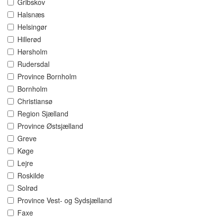
Gribskov
Halsnæs
Helsingør
Hillerød
Hørsholm
Rudersdal
Province Bornholm
Bornholm
Christiansø
Region Sjælland
Province Østsjælland
Greve
Køge
Lejre
Roskilde
Solrød
Province Vest- og Sydsjælland
Faxe