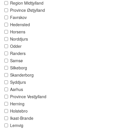
Region Midtjylland
Province Østjylland
Favrskov
Hedensted
Horsens
Norddjurs
Odder
Randers
Samsø
Silkeborg
Skanderborg
Syddjurs
Aarhus
Province Vestjylland
Herning
Holstebro
Ikast-Brande
Lemvig