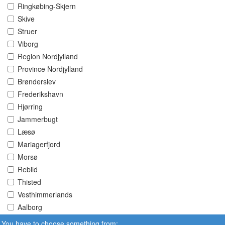
Ringkøbing-Skjern
Skive
Struer
Viborg
Region Nordjylland
Province Nordjylland
Brønderslev
Frederikshavn
Hjørring
Jammerbugt
Læsø
Mariagerfjord
Morsø
Rebild
Thisted
Vesthimmerlands
Aalborg
You have to choose something from: