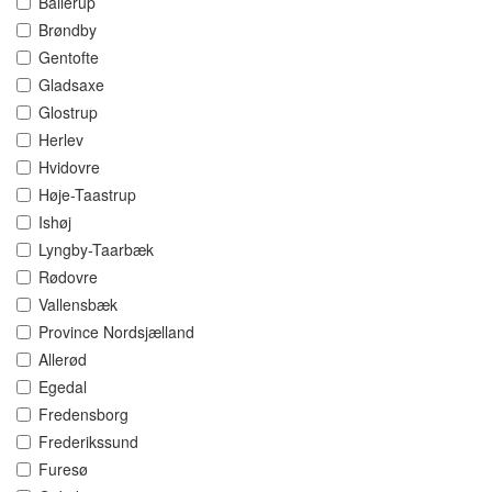
Ballerup
Brøndby
Gentofte
Gladsaxe
Glostrup
Herlev
Hvidovre
Høje-Taastrup
Ishøj
Lyngby-Taarbæk
Rødovre
Vallensbæk
Province Nordsjælland
Allerød
Egedal
Fredensborg
Frederikssund
Furesø