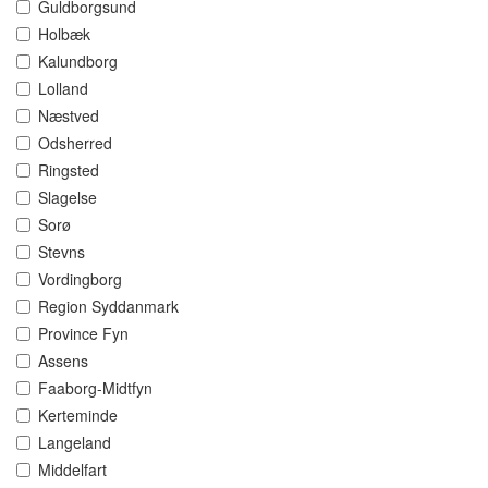
Guldborgsund
Holbæk
Kalundborg
Lolland
Næstved
Odsherred
Ringsted
Slagelse
Sorø
Stevns
Vordingborg
Region Syddanmark
Province Fyn
Assens
Faaborg-Midtfyn
Kerteminde
Langeland
Middelfart