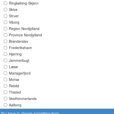
Ringkøbing-Skjern
Skive
Struer
Viborg
Region Nordjylland
Province Nordjylland
Brønderslev
Frederikshavn
Hjørring
Jammerbugt
Læsø
Mariagerfjord
Morsø
Rebild
Thisted
Vesthimmerlands
Aalborg
You have to choose something from: