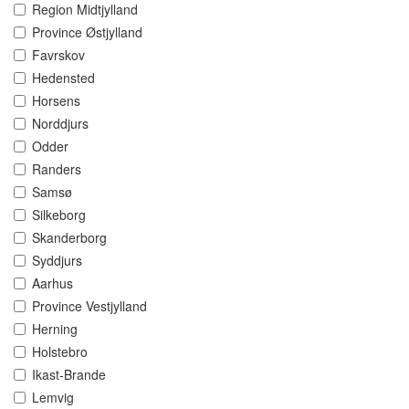
Region Midtjylland
Province Østjylland
Favrskov
Hedensted
Horsens
Norddjurs
Odder
Randers
Samsø
Silkeborg
Skanderborg
Syddjurs
Aarhus
Province Vestjylland
Herning
Holstebro
Ikast-Brande
Lemvig