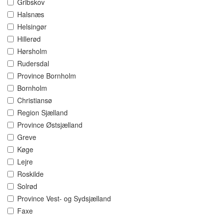
Gribskov
Halsnæs
Helsingør
Hillerød
Hørsholm
Rudersdal
Province Bornholm
Bornholm
Christiansø
Region Sjælland
Province Østsjælland
Greve
Køge
Lejre
Roskilde
Solrød
Province Vest- og Sydsjælland
Faxe