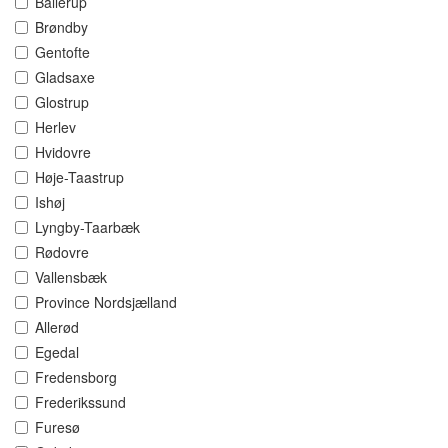
Ballerup
Brøndby
Gentofte
Gladsaxe
Glostrup
Herlev
Hvidovre
Høje-Taastrup
Ishøj
Lyngby-Taarbæk
Rødovre
Vallensbæk
Province Nordsjælland
Allerød
Egedal
Fredensborg
Frederikssund
Furesø