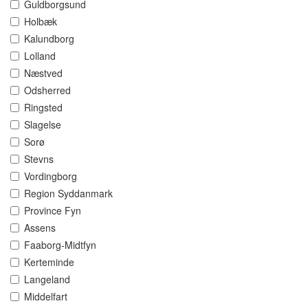
Guldborgsund
Holbæk
Kalundborg
Lolland
Næstved
Odsherred
Ringsted
Slagelse
Sorø
Stevns
Vordingborg
Region Syddanmark
Province Fyn
Assens
Faaborg-Midtfyn
Kerteminde
Langeland
Middelfart