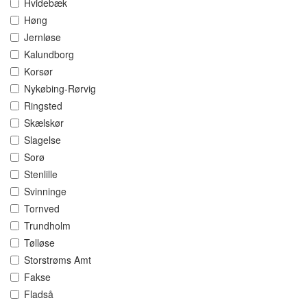
Hvidebæk
Høng
Jernløse
Kalundborg
Korsør
Nykøbing-Rørvig
Ringsted
Skælskør
Slagelse
Sorø
Stenlille
Svinninge
Tornved
Trundholm
Tølløse
Storstrøms Amt
Fakse
Fladså