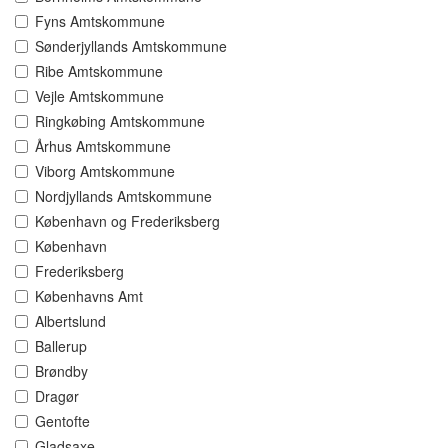
Fyns Amtskommune
Sønderjyllands Amtskommune
Ribe Amtskommune
Vejle Amtskommune
Ringkøbing Amtskommune
Århus Amtskommune
Viborg Amtskommune
Nordjyllands Amtskommune
København og Frederiksberg
København
Frederiksberg
Københavns Amt
Albertslund
Ballerup
Brøndby
Dragør
Gentofte
Gladsaxe