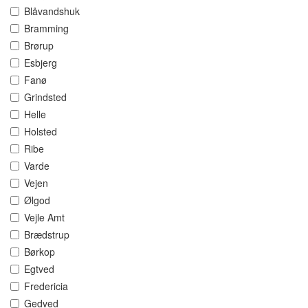
Blåvandshuk
Bramming
Brørup
Esbjerg
Fanø
Grindsted
Helle
Holsted
Ribe
Varde
Vejen
Ølgod
Vejle Amt
Brædstrup
Børkop
Egtved
Fredericia
Gedved