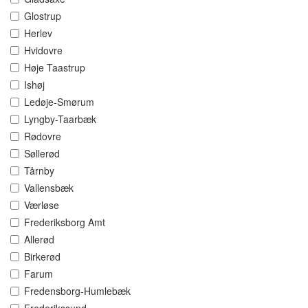
Glostrup
Herlev
Hvidovre
Høje Taastrup
Ishøj
Ledøje-Smørum
Lyngby-Taarbæk
Rødovre
Søllerød
Tårnby
Vallensbæk
Værløse
Frederiksborg Amt
Allerød
Birkerød
Farum
Fredensborg-Humlebæk