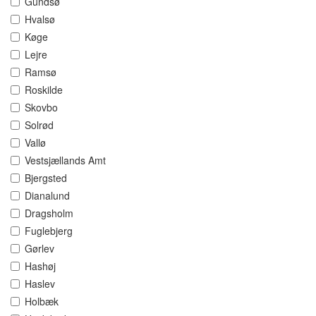
Gundsø
Hvalsø
Køge
Lejre
Ramsø
Roskilde
Skovbo
Solrød
Vallø
Vestsjællands Amt
Bjergsted
Dianalund
Dragsholm
Fuglebjerg
Gørlev
Hashøj
Haslev
Holbæk