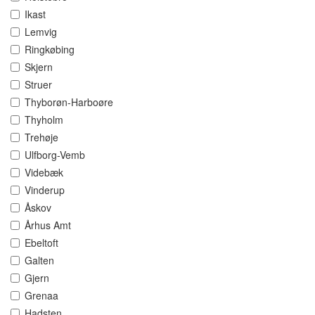
Ikast
Lemvig
Ringkøbing
Skjern
Struer
Thyborøn-Harboøre
Thyholm
Trehøje
Ulfborg-Vemb
Videbæk
Vinderup
Åskov
Århus Amt
Ebeltoft
Galten
Gjern
Grenaa
Hadsten