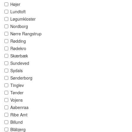
Højer
Lundtoft
Løgumkloster
Nordborg
Nørre Rangstrup
Rødding
Rødekro
Skærbæk
Sundeved
Sydals
Sønderborg
Tinglev
Tønder
Vojens
Aabenraa
Ribe Amt
Billund
Blåbjerg