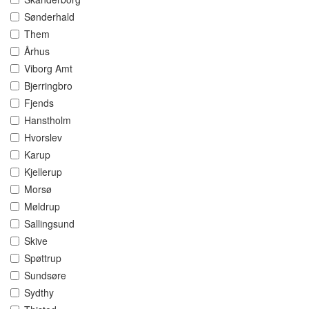
Sønderhald
Them
Århus
Viborg Amt
Bjerringbro
Fjends
Hanstholm
Hvorslev
Karup
Kjellerup
Morsø
Møldrup
Sallingsund
Skive
Spøttrup
Sundsøre
Sydthy