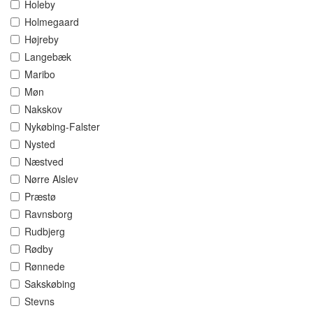
Holeby
Holmegaard
Højreby
Langebæk
Maribo
Møn
Nakskov
Nykøbing-Falster
Nysted
Næstved
Nørre Alslev
Præstø
Ravnsborg
Rudbjerg
Rødby
Rønnede
Sakskøbing
Stevns