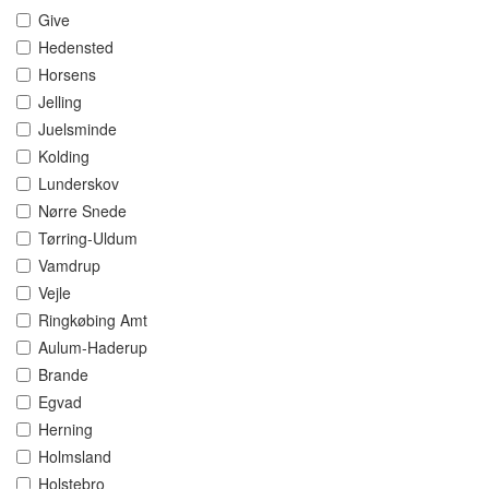
Give
Hedensted
Horsens
Jelling
Juelsminde
Kolding
Lunderskov
Nørre Snede
Tørring-Uldum
Vamdrup
Vejle
Ringkøbing Amt
Aulum-Haderup
Brande
Egvad
Herning
Holmsland
Holstebro