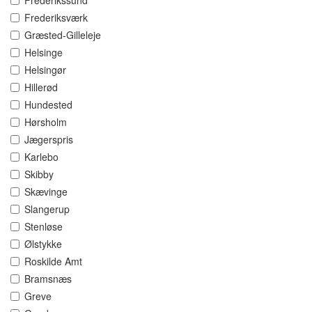
Frederikssund
Frederiksværk
Græsted-Gilleleje
Helsinge
Helsingør
Hillerød
Hundested
Hørsholm
Jægerspris
Karlebo
Skibby
Skævinge
Slangerup
Stenløse
Ølstykke
Roskilde Amt
Bramsnæs
Greve