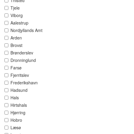
Thisted
Tjele
Viborg
Aalestrup
Nordjyllands Amt
Arden
Brovst
Brønderslev
Dronninglund
Farsø
Fjerritslev
Frederikshavn
Hadsund
Hals
Hirtshals
Hjørring
Hobro
Læsø