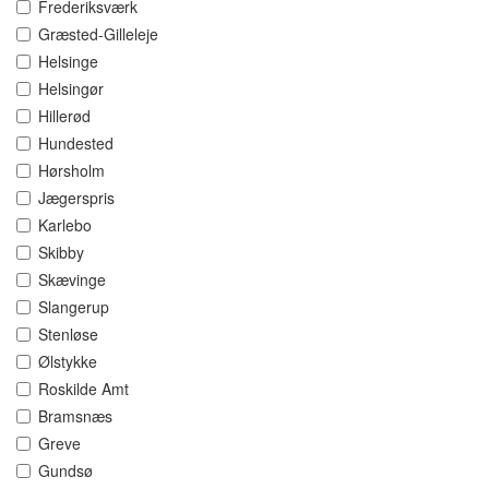
Frederiksværk
Græsted-Gilleleje
Helsinge
Helsingør
Hillerød
Hundested
Hørsholm
Jægerspris
Karlebo
Skibby
Skævinge
Slangerup
Stenløse
Ølstykke
Roskilde Amt
Bramsnæs
Greve
Gundsø