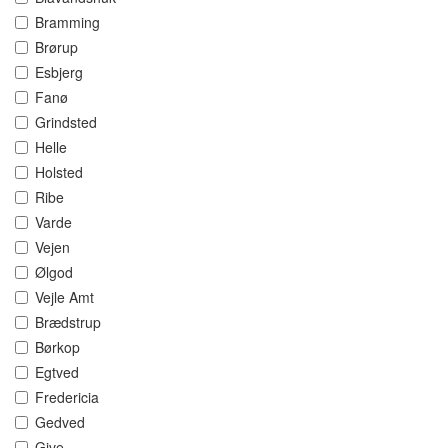
Bramming
Brørup
Esbjerg
Fanø
Grindsted
Helle
Holsted
Ribe
Varde
Vejen
Ølgod
Vejle Amt
Brædstrup
Børkop
Egtved
Fredericia
Gedved
Give