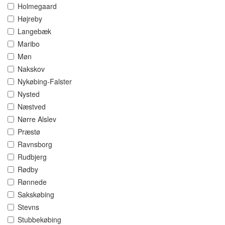
Holmegaard
Højreby
Langebæk
Maribo
Møn
Nakskov
Nykøbing-Falster
Nysted
Næstved
Nørre Alslev
Præstø
Ravnsborg
Rudbjerg
Rødby
Rønnede
Sakskøbing
Stevns
Stubbekøbing