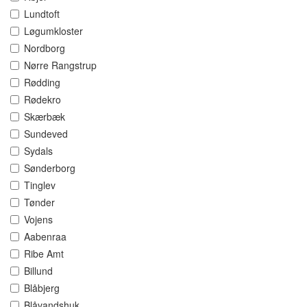
Lundtoft
Løgumkloster
Nordborg
Nørre Rangstrup
Rødding
Rødekro
Skærbæk
Sundeved
Sydals
Sønderborg
Tinglev
Tønder
Vojens
Aabenraa
Ribe Amt
Billund
Blåbjerg
Blåvandshuk