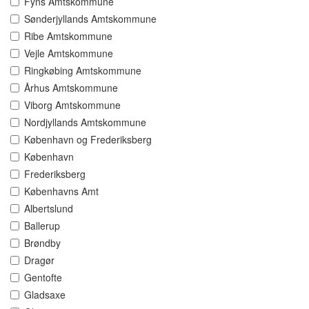
Fyns Amtskommune
Sønderjyllands Amtskommune
Ribe Amtskommune
Vejle Amtskommune
Ringkøbing Amtskommune
Århus Amtskommune
Viborg Amtskommune
Nordjyllands Amtskommune
København og Frederiksberg
København
Frederiksberg
Københavns Amt
Albertslund
Ballerup
Brøndby
Dragør
Gentofte
Gladsaxe