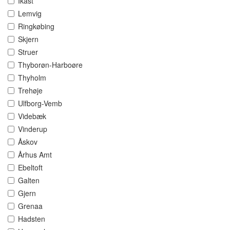
Ikast
Lemvig
Ringkøbing
Skjern
Struer
Thyborøn-Harboøre
Thyholm
Trehøje
Ulfborg-Vemb
Videbæk
Vinderup
Åskov
Århus Amt
Ebeltoft
Galten
Gjern
Grenaa
Hadsten