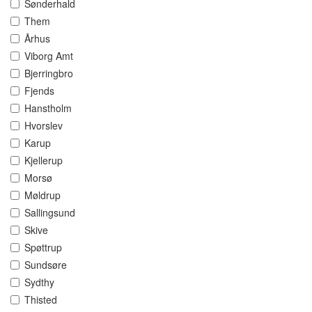
Sønderhald
Them
Århus
Viborg Amt
Bjerringbro
Fjends
Hanstholm
Hvorslev
Karup
Kjellerup
Morsø
Møldrup
Sallingsund
Skive
Spøttrup
Sundsøre
Sydthy
Thisted