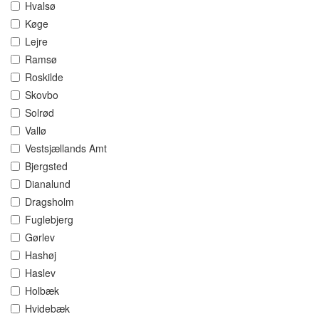
Hvalsø
Køge
Lejre
Ramsø
Roskilde
Skovbo
Solrød
Vallø
Vestsjællands Amt
Bjergsted
Dianalund
Dragsholm
Fuglebjerg
Gørlev
Hashøj
Haslev
Holbæk
Hvidebæk