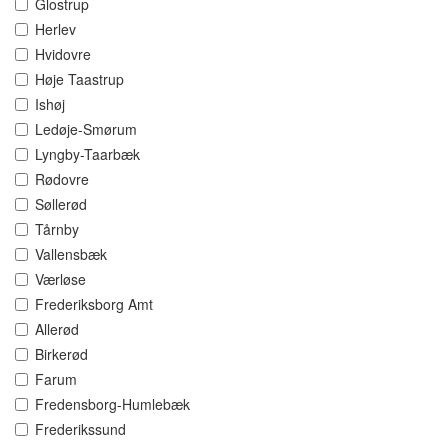
Glostrup
Herlev
Hvidovre
Høje Taastrup
Ishøj
Ledøje-Smørum
Lyngby-Taarbæk
Rødovre
Søllerød
Tårnby
Vallensbæk
Værløse
Frederiksborg Amt
Allerød
Birkerød
Farum
Fredensborg-Humlebæk
Frederikssund