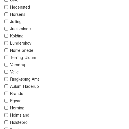
Hedensted
Horsens
Jelling
Juelsminde
Kolding
Lunderskov
Nørre Snede
Tørring-Uldum
Vamdrup
Vejle
Ringkøbing Amt
Aulum-Haderup
Brande
Egvad
Herning
Holmsland
Holstebro