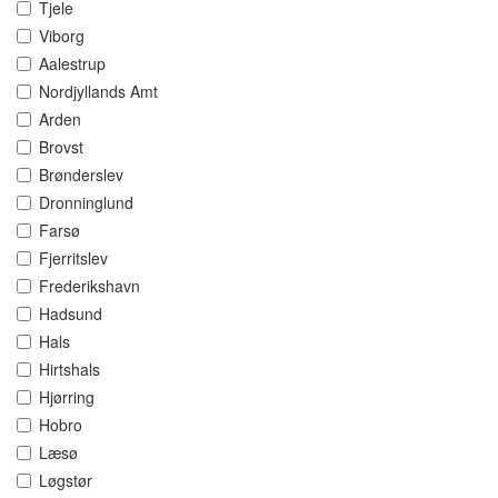
Tjele
Viborg
Aalestrup
Nordjyllands Amt
Arden
Brovst
Brønderslev
Dronninglund
Farsø
Fjerritslev
Frederikshavn
Hadsund
Hals
Hirtshals
Hjørring
Hobro
Læsø
Løgstør