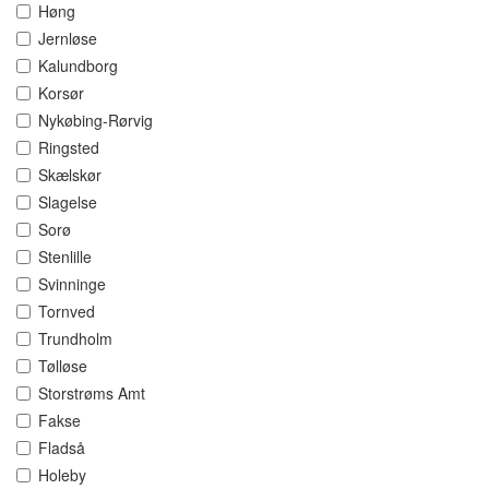
Høng
Jernløse
Kalundborg
Korsør
Nykøbing-Rørvig
Ringsted
Skælskør
Slagelse
Sorø
Stenlille
Svinninge
Tornved
Trundholm
Tølløse
Storstrøms Amt
Fakse
Fladså
Holeby