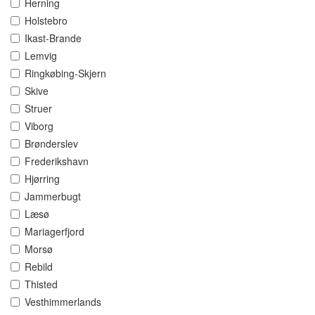
Herning
Holstebro
Ikast-Brande
Lemvig
Ringkøbing-Skjern
Skive
Struer
Viborg
Brønderslev
Frederikshavn
Hjørring
Jammerbugt
Læsø
Mariagerfjord
Morsø
Rebild
Thisted
Vesthimmerlands