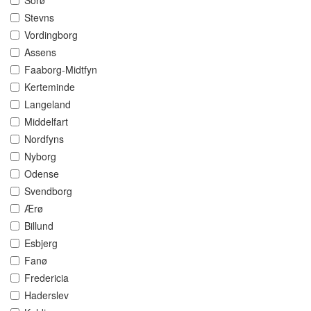
Sorø
Stevns
Vordingborg
Assens
Faaborg-Midtfyn
Kerteminde
Langeland
Middelfart
Nordfyns
Nyborg
Odense
Svendborg
Ærø
Billund
Esbjerg
Fanø
Fredericia
Haderslev