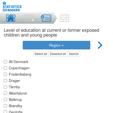
Level of education at current or former exposed
children and young people
Region
Select all
Deselect all
Search
All Denmark
Copenhagen
Frederiksberg
Dragør
Tårnby
Albertslund
Ballerup
Brøndby
Gentofte