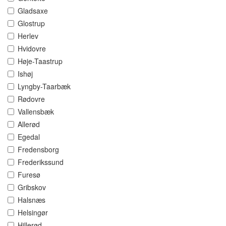
Gladsaxe
Glostrup
Herlev
Hvidovre
Høje-Taastrup
Ishøj
Lyngby-Taarbæk
Rødovre
Vallensbæk
Allerød
Egedal
Fredensborg
Frederikssund
Furesø
Gribskov
Halsnæs
Helsingør
Hillerød