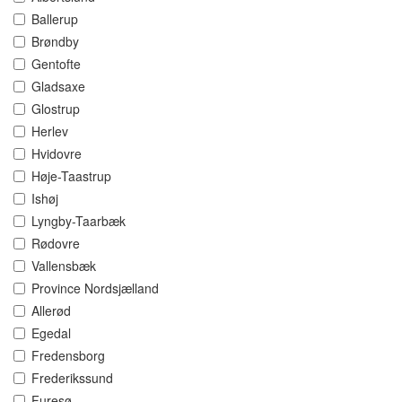
Ballerup
Brøndby
Gentofte
Gladsaxe
Glostrup
Herlev
Hvidovre
Høje-Taastrup
Ishøj
Lyngby-Taarbæk
Rødovre
Vallensbæk
Province Nordsjælland
Allerød
Egedal
Fredensborg
Frederikssund
Furesø