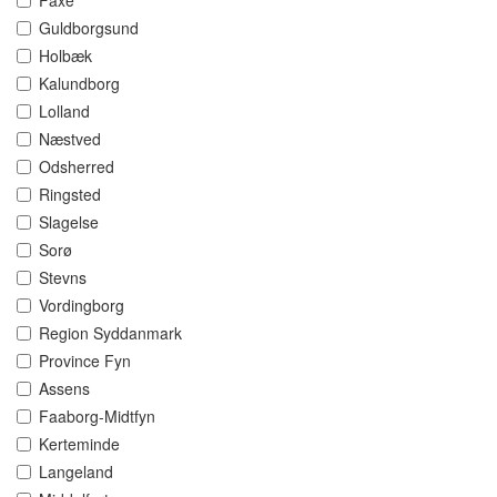
Faxe
Guldborgsund
Holbæk
Kalundborg
Lolland
Næstved
Odsherred
Ringsted
Slagelse
Sorø
Stevns
Vordingborg
Region Syddanmark
Province Fyn
Assens
Faaborg-Midtfyn
Kerteminde
Langeland