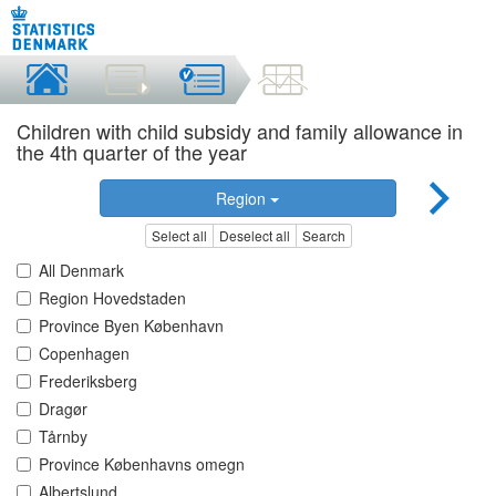
Children with child subsidy and family allowance in
the 4th quarter of the year
Region
Select all
Deselect all
Search
All Denmark
Region Hovedstaden
Province Byen København
Copenhagen
Frederiksberg
Dragør
Tårnby
Province Københavns omegn
Albertslund