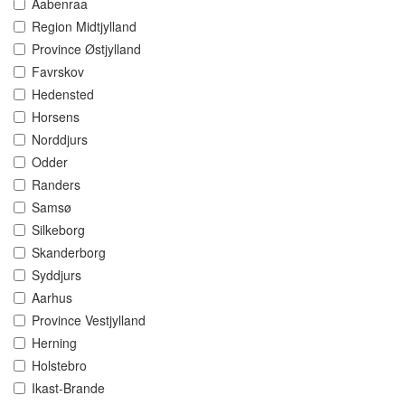
Aabenraa
Region Midtjylland
Province Østjylland
Favrskov
Hedensted
Horsens
Norddjurs
Odder
Randers
Samsø
Silkeborg
Skanderborg
Syddjurs
Aarhus
Province Vestjylland
Herning
Holstebro
Ikast-Brande