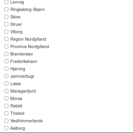
Lemvig
Ringkøbing-Skjern
Skive
Struer
Viborg
Region Nordjylland
Province Nordjylland
Brønderslev
Frederikshavn
Hjørring
Jammerbugt
Læsø
Mariagerfjord
Morsø
Rebild
Thisted
Vesthimmerlands
Aalborg