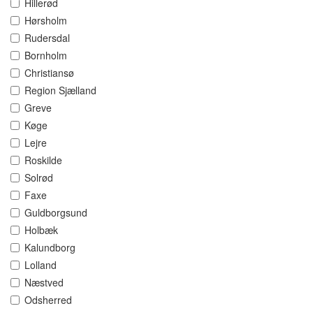
Hillerød
Hørsholm
Rudersdal
Bornholm
Christiansø
Region Sjælland
Greve
Køge
Lejre
Roskilde
Solrød
Faxe
Guldborgsund
Holbæk
Kalundborg
Lolland
Næstved
Odsherred