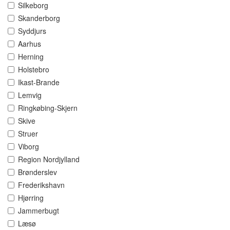
Silkeborg
Skanderborg
Syddjurs
Aarhus
Herning
Holstebro
Ikast-Brande
Lemvig
Ringkøbing-Skjern
Skive
Struer
Viborg
Region Nordjylland
Brønderslev
Frederikshavn
Hjørring
Jammerbugt
Læsø