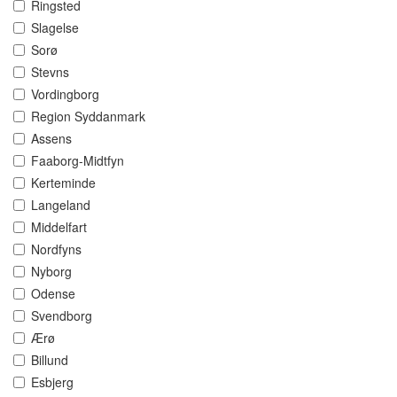
Ringsted
Slagelse
Sorø
Stevns
Vordingborg
Region Syddanmark
Assens
Faaborg-Midtfyn
Kerteminde
Langeland
Middelfart
Nordfyns
Nyborg
Odense
Svendborg
Ærø
Billund
Esbjerg