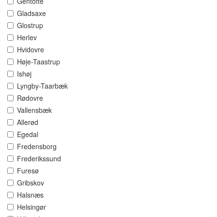
Gentofte
Gladsaxe
Glostrup
Herlev
Hvidovre
Høje-Taastrup
Ishøj
Lyngby-Taarbæk
Rødovre
Vallensbæk
Allerød
Egedal
Fredensborg
Frederikssund
Furesø
Gribskov
Halsnæs
Helsingør