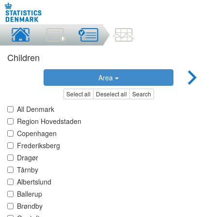
Children
Area
Select all
Deselect all
Search
All Denmark
Region Hovedstaden
Copenhagen
Frederiksberg
Dragør
Tårnby
Albertslund
Ballerup
Brøndby