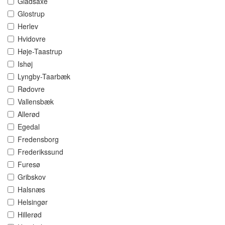
Gladsaxe
Glostrup
Herlev
Hvidovre
Høje-Taastrup
Ishøj
Lyngby-Taarbæk
Rødovre
Vallensbæk
Allerød
Egedal
Fredensborg
Frederikssund
Furesø
Gribskov
Halsnæs
Helsingør
Hillerød