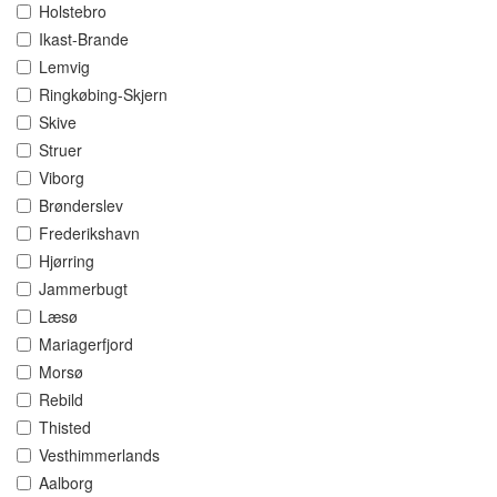
Holstebro
Ikast-Brande
Lemvig
Ringkøbing-Skjern
Skive
Struer
Viborg
Brønderslev
Frederikshavn
Hjørring
Jammerbugt
Læsø
Mariagerfjord
Morsø
Rebild
Thisted
Vesthimmerlands
Aalborg