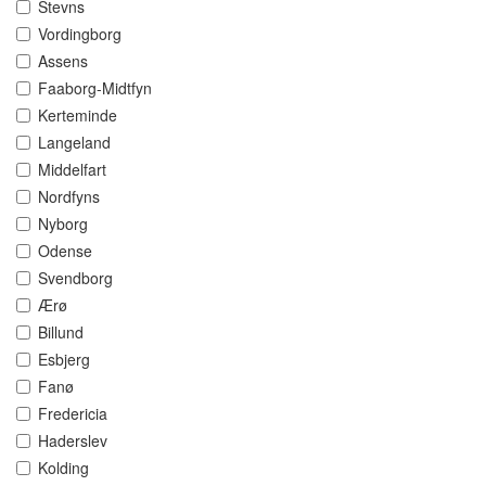
Stevns
Vordingborg
Assens
Faaborg-Midtfyn
Kerteminde
Langeland
Middelfart
Nordfyns
Nyborg
Odense
Svendborg
Ærø
Billund
Esbjerg
Fanø
Fredericia
Haderslev
Kolding