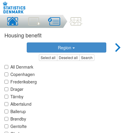
Housing benefit
Region
Select all
Deselect all
Search
All Denmark
Copenhagen
Frederiksberg
Dragør
Tårnby
Albertslund
Ballerup
Brøndby
Gentofte