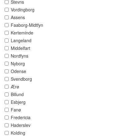
Stevns
Vordingborg
Assens
Faaborg-Midtfyn
Kerteminde
Langeland
Middelfart
Nordfyns
Nyborg
Odense
Svendborg
Ærø
Billund
Esbjerg
Fanø
Fredericia
Haderslev
Kolding