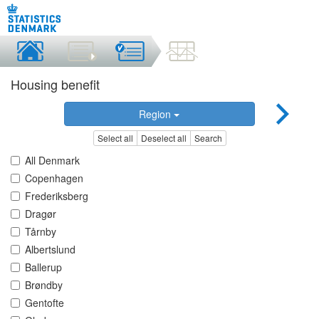
Housing benefit
Region
Select all
Deselect all
Search
All Denmark
Copenhagen
Frederiksberg
Dragør
Tårnby
Albertslund
Ballerup
Brøndby
Gentofte