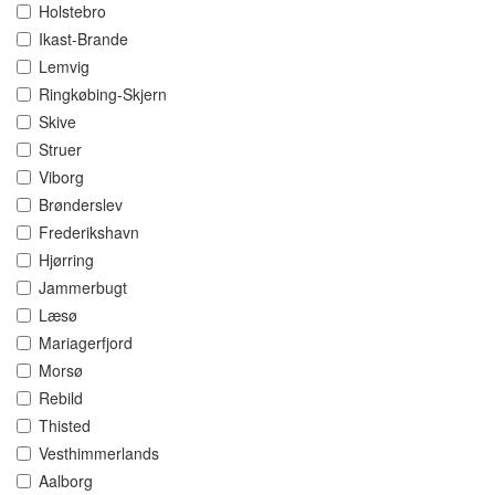
Holstebro
Ikast-Brande
Lemvig
Ringkøbing-Skjern
Skive
Struer
Viborg
Brønderslev
Frederikshavn
Hjørring
Jammerbugt
Læsø
Mariagerfjord
Morsø
Rebild
Thisted
Vesthimmerlands
Aalborg