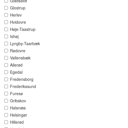
Gladsaxe
Glostrup
Herlev
Hvidovre
Høje-Taastrup
Ishøj
Lyngby-Taarbæk
Rødovre
Vallensbæk
Allerød
Egedal
Fredensborg
Frederikssund
Furesø
Gribskov
Halsnæs
Helsingør
Hillerød