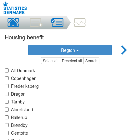
Housing benefit
Region
Select all
Deselect all
Search
All Denmark
Copenhagen
Frederiksberg
Dragør
Tårnby
Albertslund
Ballerup
Brøndby
Gentofte