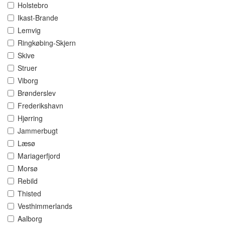
Holstebro
Ikast-Brande
Lemvig
Ringkøbing-Skjern
Skive
Struer
Viborg
Brønderslev
Frederikshavn
Hjørring
Jammerbugt
Læsø
Mariagerfjord
Morsø
Rebild
Thisted
Vesthimmerlands
Aalborg