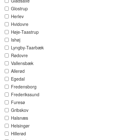
Gladsaxe
Glostrup
Herlev
Hvidovre
Høje-Taastrup
Ishøj
Lyngby-Taarbæk
Rødovre
Vallensbæk
Allerød
Egedal
Fredensborg
Frederikssund
Furesø
Gribskov
Halsnæs
Helsingør
Hillerød