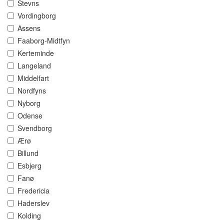
Stevns
Vordingborg
Assens
Faaborg-Midtfyn
Kerteminde
Langeland
Middelfart
Nordfyns
Nyborg
Odense
Svendborg
Ærø
Billund
Esbjerg
Fanø
Fredericia
Haderslev
Kolding