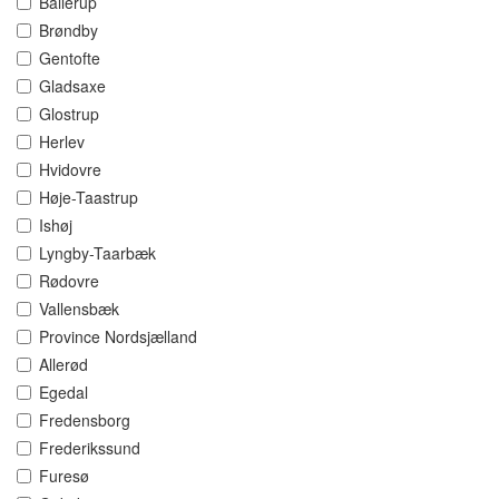
Ballerup
Brøndby
Gentofte
Gladsaxe
Glostrup
Herlev
Hvidovre
Høje-Taastrup
Ishøj
Lyngby-Taarbæk
Rødovre
Vallensbæk
Province Nordsjælland
Allerød
Egedal
Fredensborg
Frederikssund
Furesø