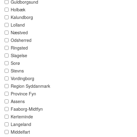
Guldborgsund
Holbæk
Kalundborg
Lolland
Næstved
Odsherred
Ringsted
Slagelse
Sorø
Stevns
Vordingborg
Region Syddanmark
Province Fyn
Assens
Faaborg-Midtfyn
Kerteminde
Langeland
Middelfart