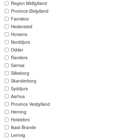
Region Midtjylland
Province Østjylland
Favrskov
Hedensted
Horsens
Norddjurs
Odder
Randers
Samsø
Silkeborg
Skanderborg
Syddjurs
Aarhus
Province Vestjylland
Herning
Holstebro
Ikast-Brande
Lemvig