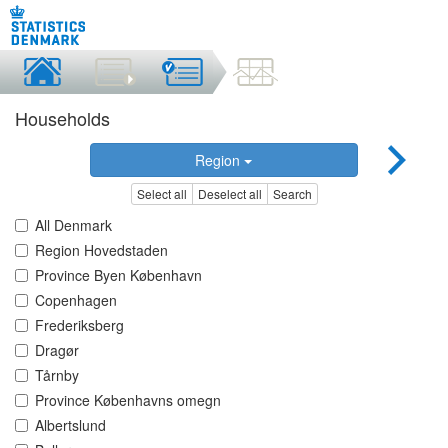
Households
Region
Select all
Deselect all
Search
All Denmark
Region Hovedstaden
Province Byen København
Copenhagen
Frederiksberg
Dragør
Tårnby
Province Københavns omegn
Albertslund