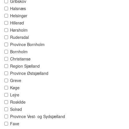
Gribskov
Halsnæs
Helsingør
Hillerød
Hørsholm
Rudersdal
Province Bornholm
Bornholm
Christiansø
Region Sjælland
Province Østsjælland
Greve
Køge
Lejre
Roskilde
Solrød
Province Vest- og Sydsjælland
Faxe