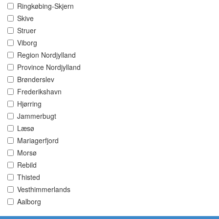
Ringkøbing-Skjern
Skive
Struer
Viborg
Region Nordjylland
Province Nordjylland
Brønderslev
Frederikshavn
Hjørring
Jammerbugt
Læsø
Mariagerfjord
Morsø
Rebild
Thisted
Vesthimmerlands
Aalborg