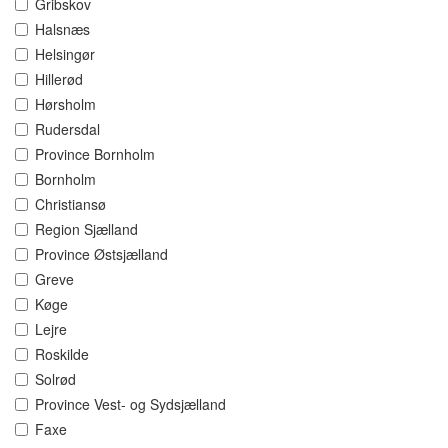
Gribskov
Halsnæs
Helsingør
Hillerød
Hørsholm
Rudersdal
Province Bornholm
Bornholm
Christiansø
Region Sjælland
Province Østsjælland
Greve
Køge
Lejre
Roskilde
Solrød
Province Vest- og Sydsjælland
Faxe