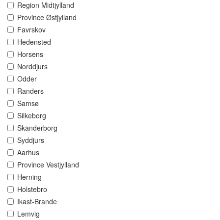
Region Midtjylland
Province Østjylland
Favrskov
Hedensted
Horsens
Norddjurs
Odder
Randers
Samsø
Silkeborg
Skanderborg
Syddjurs
Aarhus
Province Vestjylland
Herning
Holstebro
Ikast-Brande
Lemvig