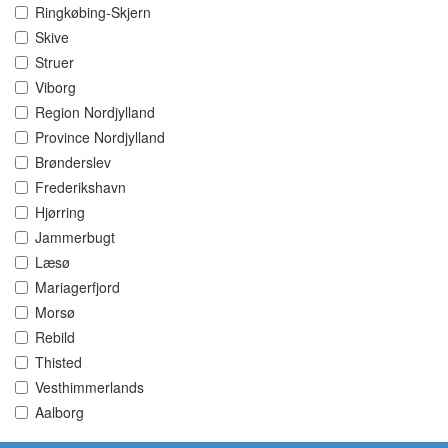
Ringkøbing-Skjern
Skive
Struer
Viborg
Region Nordjylland
Province Nordjylland
Brønderslev
Frederikshavn
Hjørring
Jammerbugt
Læsø
Mariagerfjord
Morsø
Rebild
Thisted
Vesthimmerlands
Aalborg