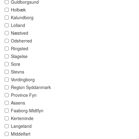
Guldborgsund
Holbæk
Kalundborg
Lolland
Næstved
Odsherred
Ringsted
Slagelse
Sorø
Stevns
Vordingborg
Region Syddanmark
Province Fyn
Assens
Faaborg-Midtfyn
Kerteminde
Langeland
Middelfart