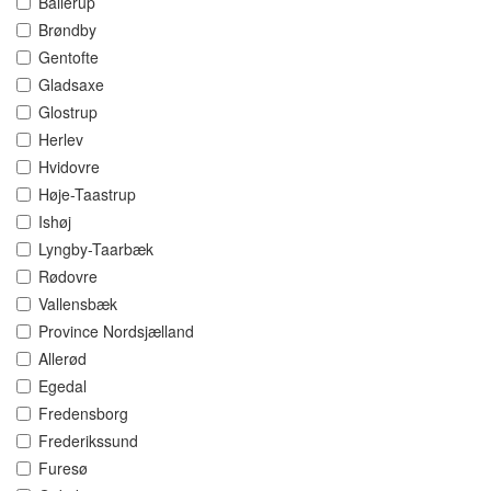
Ballerup
Brøndby
Gentofte
Gladsaxe
Glostrup
Herlev
Hvidovre
Høje-Taastrup
Ishøj
Lyngby-Taarbæk
Rødovre
Vallensbæk
Province Nordsjælland
Allerød
Egedal
Fredensborg
Frederikssund
Furesø