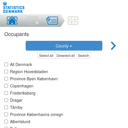
Occupants
County
Select all
Deselect all
Search
All Denmark
Region Hovedstaden
Province Byen København
Copenhagen
Frederiksberg
Dragør
Tårnby
Province Københavns omegn
Albertslund