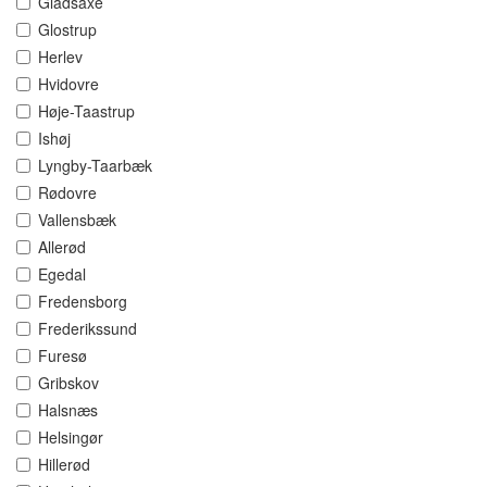
Gladsaxe
Glostrup
Herlev
Hvidovre
Høje-Taastrup
Ishøj
Lyngby-Taarbæk
Rødovre
Vallensbæk
Allerød
Egedal
Fredensborg
Frederikssund
Furesø
Gribskov
Halsnæs
Helsingør
Hillerød