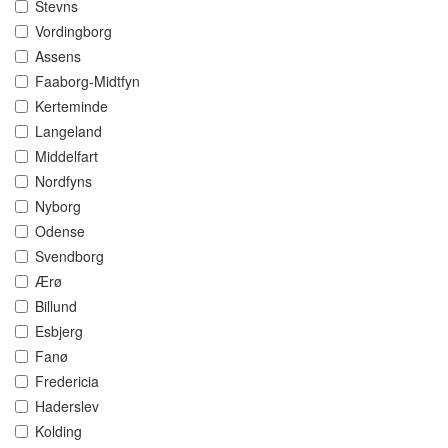
Stevns
Vordingborg
Assens
Faaborg-Midtfyn
Kerteminde
Langeland
Middelfart
Nordfyns
Nyborg
Odense
Svendborg
Ærø
Billund
Esbjerg
Fanø
Fredericia
Haderslev
Kolding