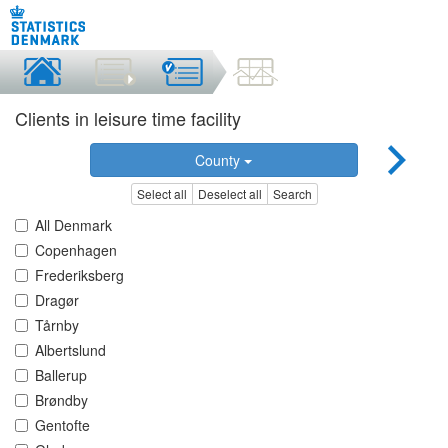
Clients in leisure time facility
County
Select all
Deselect all
Search
All Denmark
Copenhagen
Frederiksberg
Dragør
Tårnby
Albertslund
Ballerup
Brøndby
Gentofte