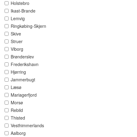
Holstebro
Ikast-Brande
Lemvig
Ringkøbing-Skjern
Skive
Struer
Viborg
Brønderslev
Frederikshavn
Hjørring
Jammerbugt
Læsø
Mariagerfjord
Morsø
Rebild
Thisted
Vesthimmerlands
Aalborg