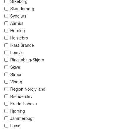
Silkeborg
Skanderborg
Syddjurs
Aarhus
Herning
Holstebro
Ikast-Brande
Lemvig
Ringkøbing-Skjern
Skive
Struer
Viborg
Region Nordjylland
Brønderslev
Frederikshavn
Hjørring
Jammerbugt
Læsø