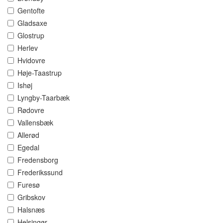
Gentofte
Gladsaxe
Glostrup
Herlev
Hvidovre
Høje-Taastrup
Ishøj
Lyngby-Taarbæk
Rødovre
Vallensbæk
Allerød
Egedal
Fredensborg
Frederikssund
Furesø
Gribskov
Halsnæs
Helsingør