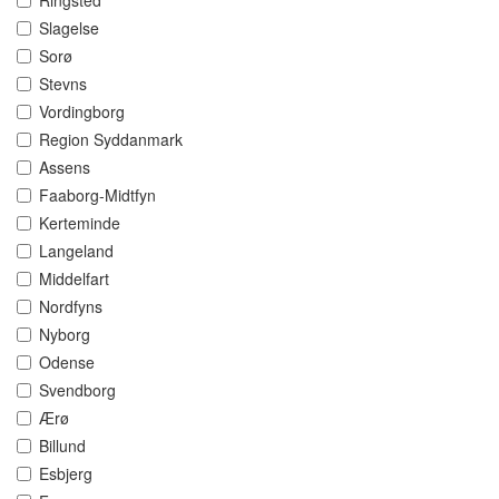
Ringsted
Slagelse
Sorø
Stevns
Vordingborg
Region Syddanmark
Assens
Faaborg-Midtfyn
Kerteminde
Langeland
Middelfart
Nordfyns
Nyborg
Odense
Svendborg
Ærø
Billund
Esbjerg