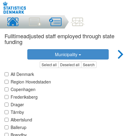
Fulltimeadjusted staff employed through state
funding
Municipality
Select all
Deselect all
Search
All Denmark
Region Hovedstaden
Copenhagen
Frederiksberg
Dragør
Tårnby
Albertslund
Ballerup
Brøndby