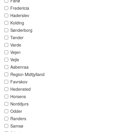
Fanø
Fredericia
Haderslev
Kolding
Sønderborg
Tønder
Varde
Vejen
Vejle
Aabenraa
Region Midtjylland
Favrskov
Hedensted
Horsens
Norddjurs
Odder
Randers
Samsø