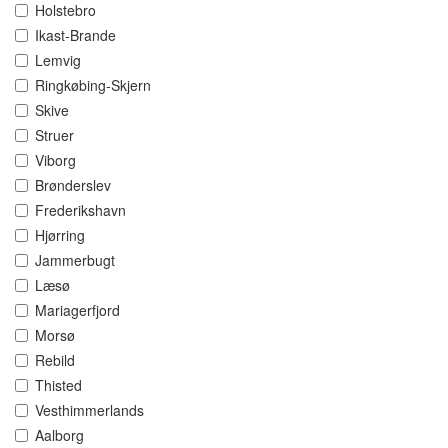
Holstebro
Ikast-Brande
Lemvig
Ringkøbing-Skjern
Skive
Struer
Viborg
Brønderslev
Frederikshavn
Hjørring
Jammerbugt
Læsø
Mariagerfjord
Morsø
Rebild
Thisted
Vesthimmerlands
Aalborg