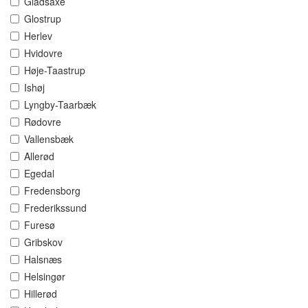
Gladsaxe
Glostrup
Herlev
Hvidovre
Høje-Taastrup
Ishøj
Lyngby-Taarbæk
Rødovre
Vallensbæk
Allerød
Egedal
Fredensborg
Frederikssund
Furesø
Gribskov
Halsnæs
Helsingør
Hillerød