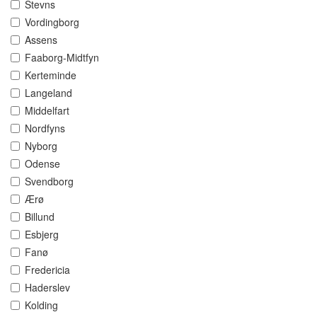
Stevns
Vordingborg
Assens
Faaborg-Midtfyn
Kerteminde
Langeland
Middelfart
Nordfyns
Nyborg
Odense
Svendborg
Ærø
Billund
Esbjerg
Fanø
Fredericia
Haderslev
Kolding