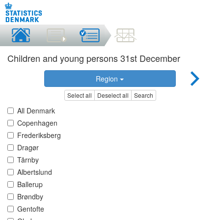
Children and young persons 31st December
Region
Select all
Deselect all
Search
All Denmark
Copenhagen
Frederiksberg
Dragør
Tårnby
Albertslund
Ballerup
Brøndby
Gentofte