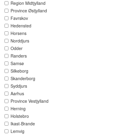
Region Midtjylland
Province Østjylland
Favrskov
Hedensted
Horsens
Norddjurs
Odder
Randers
Samsø
Silkeborg
Skanderborg
Syddjurs
Aarhus
Province Vestjylland
Herning
Holstebro
Ikast-Brande
Lemvig