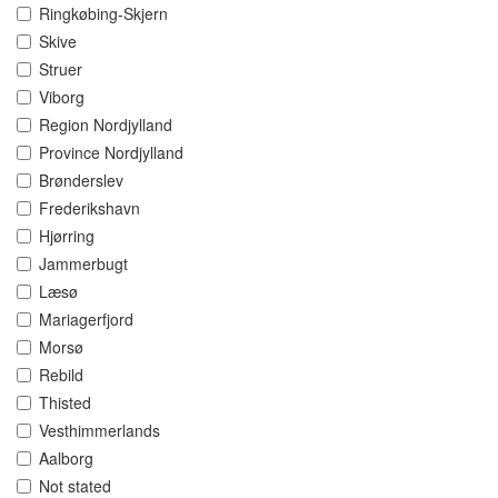
Ringkøbing-Skjern
Skive
Struer
Viborg
Region Nordjylland
Province Nordjylland
Brønderslev
Frederikshavn
Hjørring
Jammerbugt
Læsø
Mariagerfjord
Morsø
Rebild
Thisted
Vesthimmerlands
Aalborg
Not stated