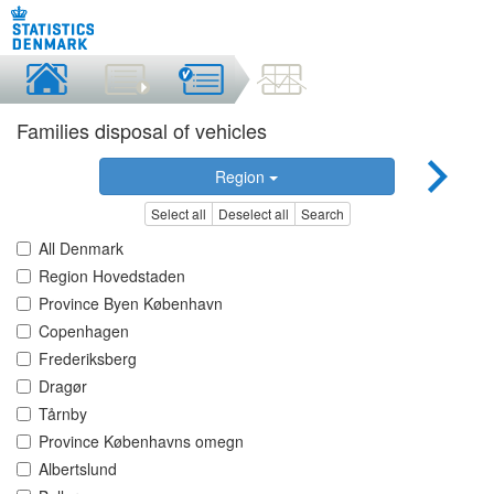
Families disposal of vehicles
Region
Select all
Deselect all
Search
All Denmark
Region Hovedstaden
Province Byen København
Copenhagen
Frederiksberg
Dragør
Tårnby
Province Københavns omegn
Albertslund