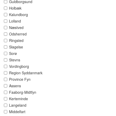
Guldborgsund
Holbæk
Kalundborg
Lolland
Næstved
Odsherred
Ringsted
Slagelse
Sorø
Stevns
Vordingborg
Region Syddanmark
Province Fyn
Assens
Faaborg-Midtfyn
Kerteminde
Langeland
Middelfart