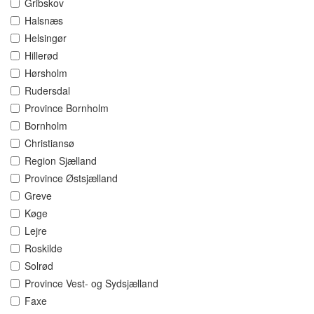
Gribskov
Halsnæs
Helsingør
Hillerød
Hørsholm
Rudersdal
Province Bornholm
Bornholm
Christiansø
Region Sjælland
Province Østsjælland
Greve
Køge
Lejre
Roskilde
Solrød
Province Vest- og Sydsjælland
Faxe