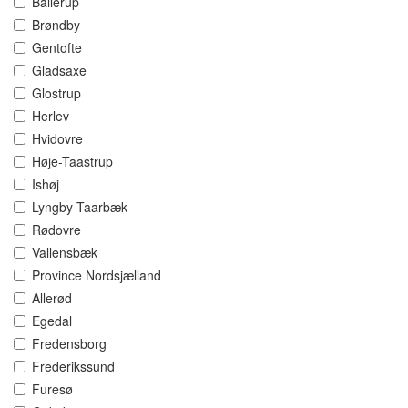
Ballerup
Brøndby
Gentofte
Gladsaxe
Glostrup
Herlev
Hvidovre
Høje-Taastrup
Ishøj
Lyngby-Taarbæk
Rødovre
Vallensbæk
Province Nordsjælland
Allerød
Egedal
Fredensborg
Frederikssund
Furesø