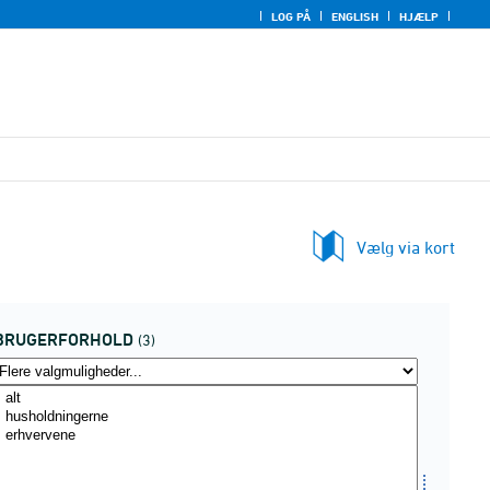
LOG PÅ
ENGLISH
HJÆLP
Vælg via kort
BRUGERFORHOLD
(3)