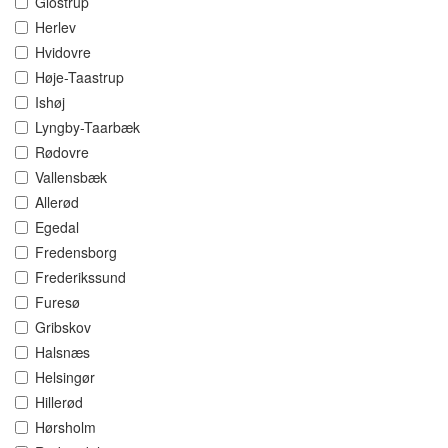
Glostrup
Herlev
Hvidovre
Høje-Taastrup
Ishøj
Lyngby-Taarbæk
Rødovre
Vallensbæk
Allerød
Egedal
Fredensborg
Frederikssund
Furesø
Gribskov
Halsnæs
Helsingør
Hillerød
Hørsholm