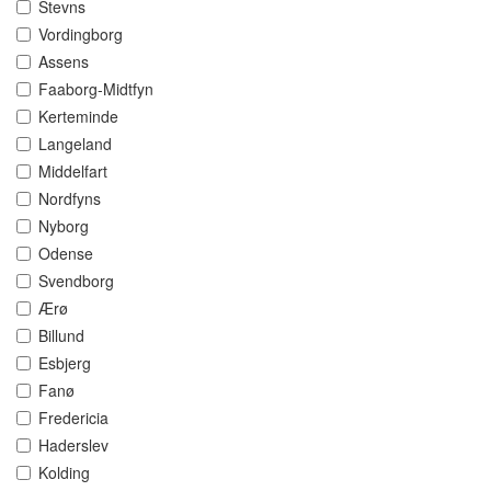
Stevns
Vordingborg
Assens
Faaborg-Midtfyn
Kerteminde
Langeland
Middelfart
Nordfyns
Nyborg
Odense
Svendborg
Ærø
Billund
Esbjerg
Fanø
Fredericia
Haderslev
Kolding