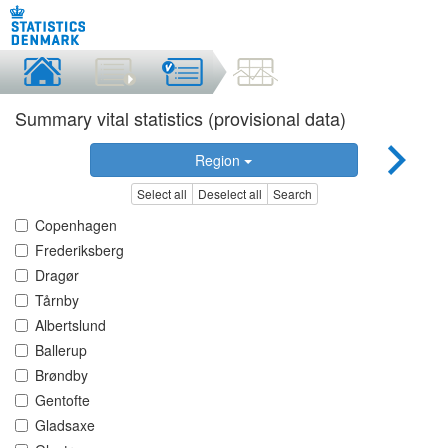
Summary vital statistics (provisional data)
Region
Select all
Deselect all
Search
Copenhagen
Frederiksberg
Dragør
Tårnby
Albertslund
Ballerup
Brøndby
Gentofte
Gladsaxe