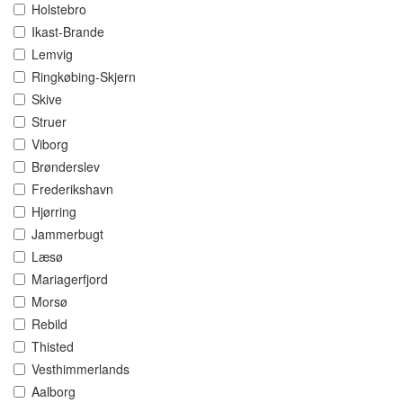
Holstebro
Ikast-Brande
Lemvig
Ringkøbing-Skjern
Skive
Struer
Viborg
Brønderslev
Frederikshavn
Hjørring
Jammerbugt
Læsø
Mariagerfjord
Morsø
Rebild
Thisted
Vesthimmerlands
Aalborg