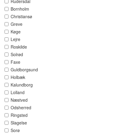
Rudersdal
Bornholm
Christiansø
Greve
Køge
Lejre
Roskilde
Solrød
Faxe
Guldborgsund
Holbæk
Kalundborg
Lolland
Næstved
Odsherred
Ringsted
Slagelse
Sorø