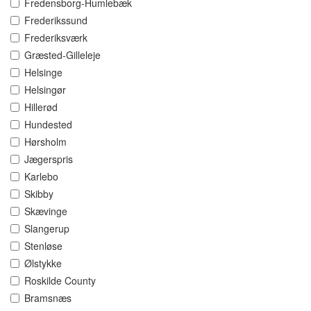
Fredensborg-Humlebæk
Frederikssund
Frederiksværk
Græsted-Gilleleje
Helsinge
Helsingør
Hillerød
Hundested
Hørsholm
Jægerspris
Karlebo
Skibby
Skævinge
Slangerup
Stenløse
Ølstykke
Roskilde County
Bramsnæs