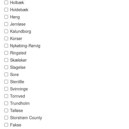
Holbæk
Hvidebæk
Høng
Jernløse
Kalundborg
Korsør
Nykøbing-Rørvig
Ringsted
Skælskør
Slagelse
Sorø
Stenlille
Svinninge
Tornved
Trundholm
Tølløse
Storstrøm County
Fakse