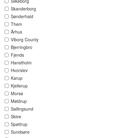
Silkeborg
Skanderborg
Sønderhald
Them
Århus
Viborg County
Bjerringbro
Fjends
Hanstholm
Hvorslev
Karup
Kjellerup
Morsø
Møldrup
Sallingsund
Skive
Spøttrup
Sundsøre