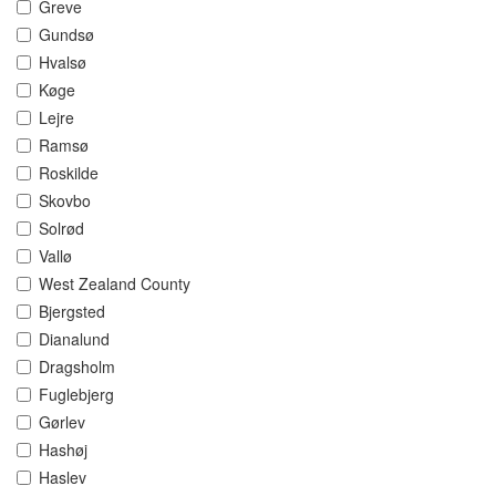
Greve
Gundsø
Hvalsø
Køge
Lejre
Ramsø
Roskilde
Skovbo
Solrød
Vallø
West Zealand County
Bjergsted
Dianalund
Dragsholm
Fuglebjerg
Gørlev
Hashøj
Haslev