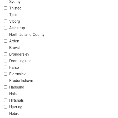
Sydthy
Thisted
Tjele
Viborg
Aalestrup
North Jutland County
Arden
Brovst
Brønderslev
Dronninglund
Farsø
Fjerritslev
Frederikshavn
Hadsund
Hals
Hirtshals
Hjørring
Hobro