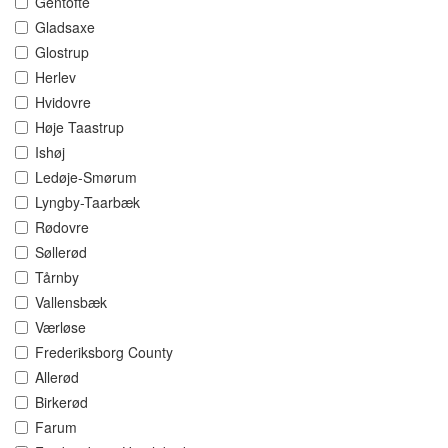
Gentofte
Gladsaxe
Glostrup
Herlev
Hvidovre
Høje Taastrup
Ishøj
Ledøje-Smørum
Lyngby-Taarbæk
Rødovre
Søllerød
Tårnby
Vallensbæk
Værløse
Frederiksborg County
Allerød
Birkerød
Farum