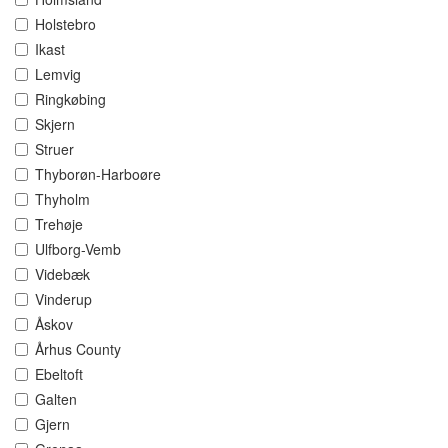
Holstebro
Ikast
Lemvig
Ringkøbing
Skjern
Struer
Thyborøn-Harboøre
Thyholm
Trehøje
Ulfborg-Vemb
Videbæk
Vinderup
Åskov
Århus County
Ebeltoft
Galten
Gjern