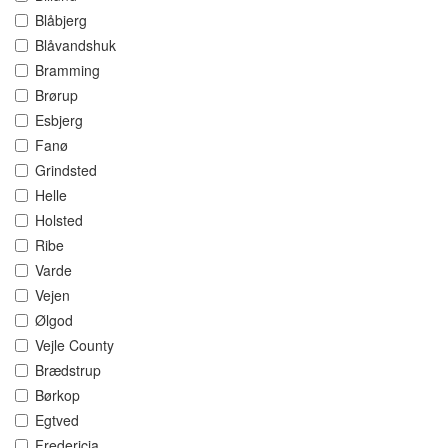
Blåbjerg
Blåvandshuk
Bramming
Brørup
Esbjerg
Fanø
Grindsted
Helle
Holsted
Ribe
Varde
Vejen
Ølgod
Vejle County
Brædstrup
Børkop
Egtved
Fredericia