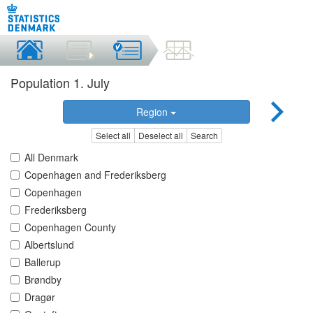
Population 1. July
Region
Select all
Deselect all
Search
All Denmark
Copenhagen and Frederiksberg
Copenhagen
Frederiksberg
Copenhagen County
Albertslund
Ballerup
Brøndby
Dragør