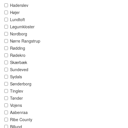
Haderslev
Højer
Lundtoft
Løgumkloster
Nordborg
Nørre Rangstrup
Rødding
Rødekro
Skærbæk
Sundeved
Sydals
Sønderborg
Tinglev
Tønder
Vojens
Aabenraa
Ribe County
Billund