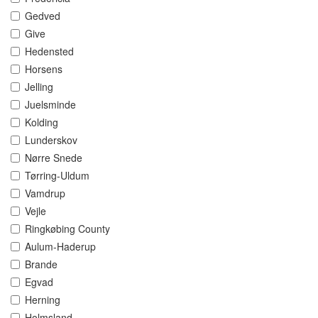
Gedved
Give
Hedensted
Horsens
Jelling
Juelsminde
Kolding
Lunderskov
Nørre Snede
Tørring-Uldum
Vamdrup
Vejle
Ringkøbing County
Aulum-Haderup
Brande
Egvad
Herning
Holmsland