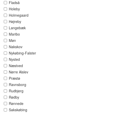
Fladså
Holeby
Holmegaard
Højreby
Langebæk
Maribo
Møn
Nakskov
Nykøbing-Falster
Nysted
Næstved
Nørre Alslev
Præstø
Ravnsborg
Rudbjerg
Rødby
Rønnede
Sakskøbing