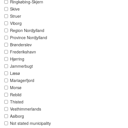
Ringkøbing-Skjern
Skive
Struer
Viborg
Region Nordjylland
Province Nordjylland
Brønderslev
Frederikshavn
Hjørring
Jammerbugt
Læsø
Mariagerfjord
Morsø
Rebild
Thisted
Vesthimmerlands
Aalborg
Not stated municipality