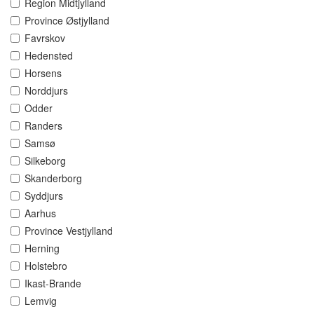
Region Midtjylland
Province Østjylland
Favrskov
Hedensted
Horsens
Norddjurs
Odder
Randers
Samsø
Silkeborg
Skanderborg
Syddjurs
Aarhus
Province Vestjylland
Herning
Holstebro
Ikast-Brande
Lemvig