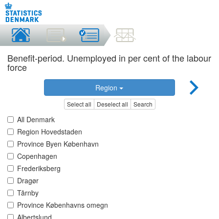
Benefit-period. Unemployed in per cent of the labour
force
Region
Select all
Deselect all
Search
All Denmark
Region Hovedstaden
Province Byen København
Copenhagen
Frederiksberg
Dragør
Tårnby
Province Københavns omegn
Albertslund