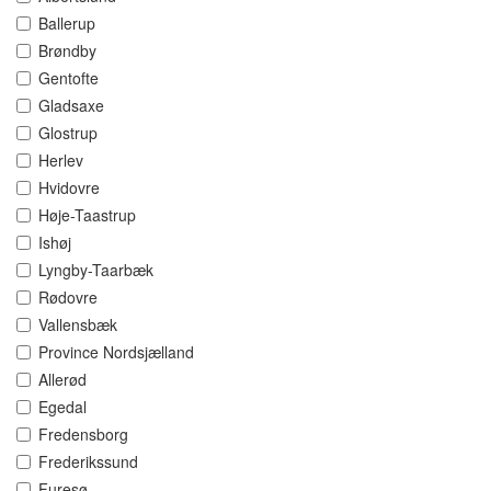
Ballerup
Brøndby
Gentofte
Gladsaxe
Glostrup
Herlev
Hvidovre
Høje-Taastrup
Ishøj
Lyngby-Taarbæk
Rødovre
Vallensbæk
Province Nordsjælland
Allerød
Egedal
Fredensborg
Frederikssund
Furesø