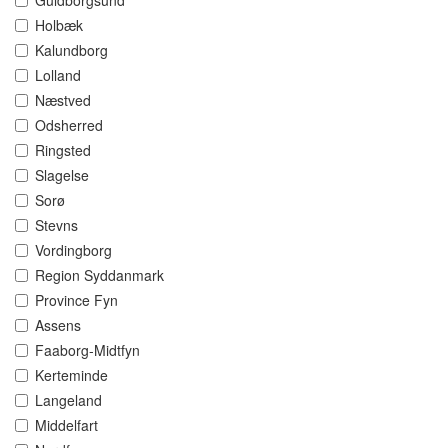
Guldborgsund
Holbæk
Kalundborg
Lolland
Næstved
Odsherred
Ringsted
Slagelse
Sorø
Stevns
Vordingborg
Region Syddanmark
Province Fyn
Assens
Faaborg-Midtfyn
Kerteminde
Langeland
Middelfart