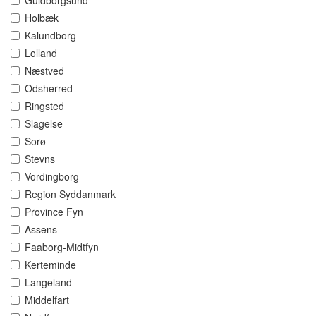
Guldborgsund
Holbæk
Kalundborg
Lolland
Næstved
Odsherred
Ringsted
Slagelse
Sorø
Stevns
Vordingborg
Region Syddanmark
Province Fyn
Assens
Faaborg-Midtfyn
Kerteminde
Langeland
Middelfart