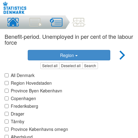
Benefit-period. Unemployed in per cent of the labour
force
Region
Select all
Deselect all
Search
All Denmark
Region Hovedstaden
Province Byen København
Copenhagen
Frederiksberg
Dragør
Tårnby
Province Københavns omegn
Albertslund