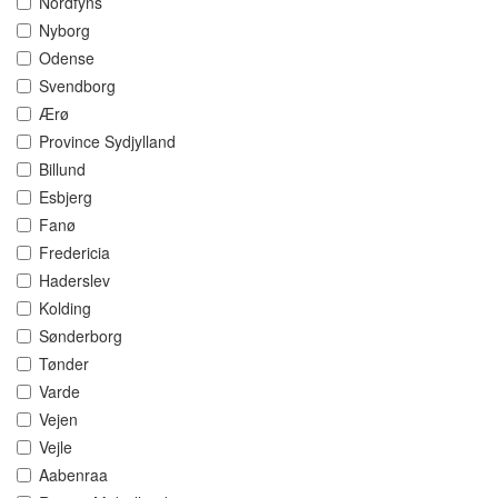
Nordfyns
Nyborg
Odense
Svendborg
Ærø
Province Sydjylland
Billund
Esbjerg
Fanø
Fredericia
Haderslev
Kolding
Sønderborg
Tønder
Varde
Vejen
Vejle
Aabenraa