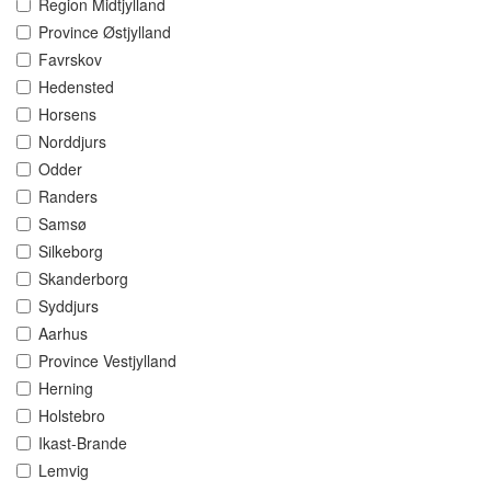
Region Midtjylland
Province Østjylland
Favrskov
Hedensted
Horsens
Norddjurs
Odder
Randers
Samsø
Silkeborg
Skanderborg
Syddjurs
Aarhus
Province Vestjylland
Herning
Holstebro
Ikast-Brande
Lemvig