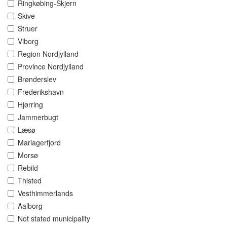
Ringkøbing-Skjern
Skive
Struer
Viborg
Region Nordjylland
Province Nordjylland
Brønderslev
Frederikshavn
Hjørring
Jammerbugt
Læsø
Mariagerfjord
Morsø
Rebild
Thisted
Vesthimmerlands
Aalborg
Not stated municipality