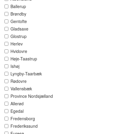
Ballerup
Brøndby
Gentofte
Gladsaxe
Glostrup
Herlev
Hvidovre
Høje-Taastrup
Ishøj
Lyngby-Taarbæk
Rødovre
Vallensbæk
Province Nordsjælland
Allerød
Egedal
Fredensborg
Frederikssund
Furesø