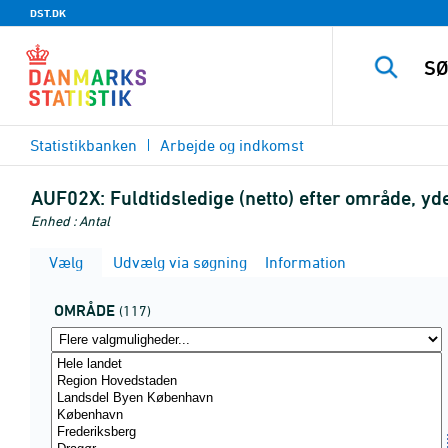
DST.DK
Statistikbanken
Arbejde og indkomst
AUF02X:
Fuldtidsledige (netto) efter område, y
Enhed : Antal
Vælg
Udvælg via søgning
Information
OMRÅDE
(117)