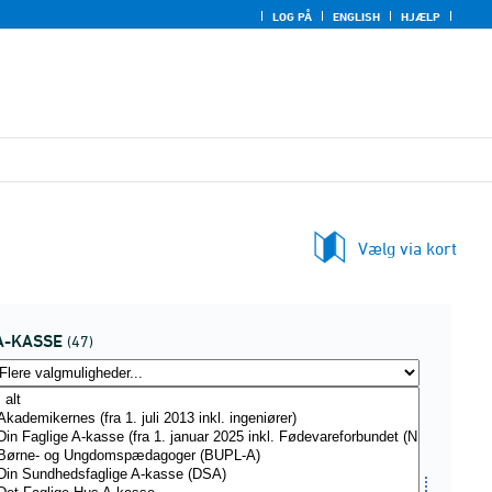
LOG PÅ
ENGLISH
HJÆLP
Vælg via kort
A-KASSE
(47)