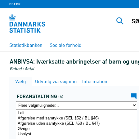
DST.DK
Statistikbanken
Sociale forhold
ANBIVS4:
Iværksatte anbringelser af børn og ung
Enhed : Antal
Vælg
Udvælg via søgning
Information
FORANSTALTNING
(5)