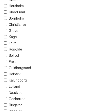
Hørsholm
Rudersdal
Bornholm
Christiansø
Greve
Køge
Lejre
Roskilde
Solrød
Faxe
Guldborgsund
Holbæk
Kalundborg
Lolland
Næstved
Odsherred
Ringsted