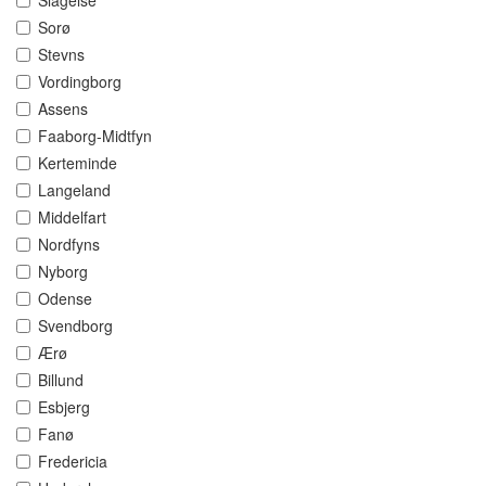
Slagelse
Sorø
Stevns
Vordingborg
Assens
Faaborg-Midtfyn
Kerteminde
Langeland
Middelfart
Nordfyns
Nyborg
Odense
Svendborg
Ærø
Billund
Esbjerg
Fanø
Fredericia