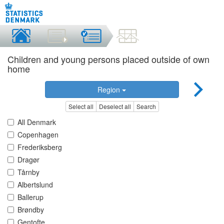
Children and young persons placed outside of own
home
Region
Select all
Deselect all
Search
All Denmark
Copenhagen
Frederiksberg
Dragør
Tårnby
Albertslund
Ballerup
Brøndby
Gentofte