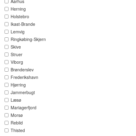
Aarhus
Herning
Holstebro
Ikast-Brande
Lemvig
Ringkøbing-Skjern
Skive
Struer
Viborg
Brønderslev
Frederikshavn
Hjørring
Jammerbugt
Læsø
Mariagerfjord
Morsø
Rebild
Thisted