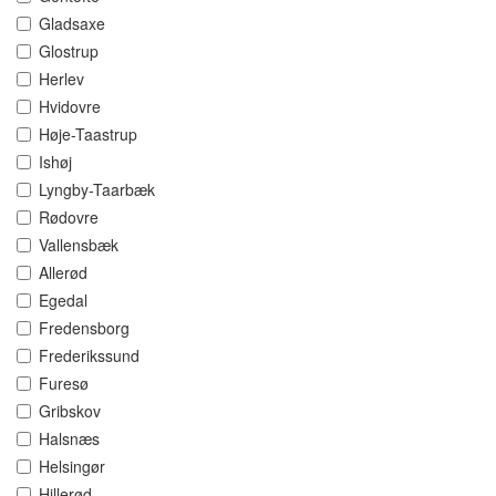
Gladsaxe
Glostrup
Herlev
Hvidovre
Høje-Taastrup
Ishøj
Lyngby-Taarbæk
Rødovre
Vallensbæk
Allerød
Egedal
Fredensborg
Frederikssund
Furesø
Gribskov
Halsnæs
Helsingør
Hillerød