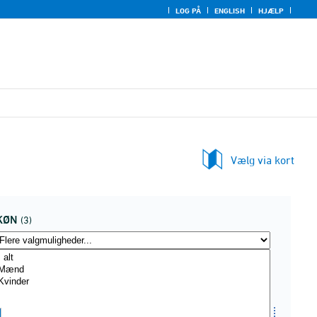
LOG PÅ
ENGLISH
HJÆLP
Vælg via kort
KØN
(3)