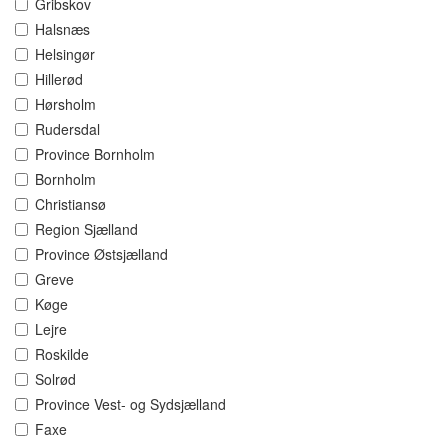
Gribskov
Halsnæs
Helsingør
Hillerød
Hørsholm
Rudersdal
Province Bornholm
Bornholm
Christiansø
Region Sjælland
Province Østsjælland
Greve
Køge
Lejre
Roskilde
Solrød
Province Vest- og Sydsjælland
Faxe