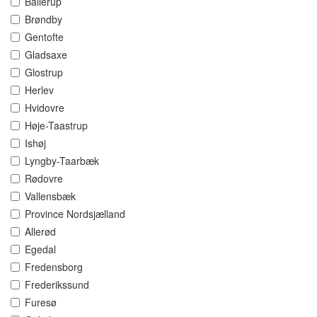
Ballerup
Brøndby
Gentofte
Gladsaxe
Glostrup
Herlev
Hvidovre
Høje-Taastrup
Ishøj
Lyngby-Taarbæk
Rødovre
Vallensbæk
Province Nordsjælland
Allerød
Egedal
Fredensborg
Frederikssund
Furesø