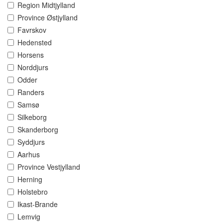
Region Midtjylland
Province Østjylland
Favrskov
Hedensted
Horsens
Norddjurs
Odder
Randers
Samsø
Silkeborg
Skanderborg
Syddjurs
Aarhus
Province Vestjylland
Herning
Holstebro
Ikast-Brande
Lemvig