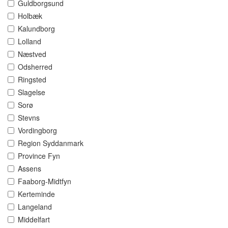
Guldborgsund
Holbæk
Kalundborg
Lolland
Næstved
Odsherred
Ringsted
Slagelse
Sorø
Stevns
Vordingborg
Region Syddanmark
Province Fyn
Assens
Faaborg-Midtfyn
Kerteminde
Langeland
Middelfart