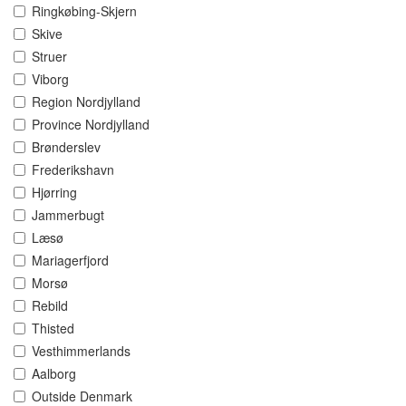
Ringkøbing-Skjern
Skive
Struer
Viborg
Region Nordjylland
Province Nordjylland
Brønderslev
Frederikshavn
Hjørring
Jammerbugt
Læsø
Mariagerfjord
Morsø
Rebild
Thisted
Vesthimmerlands
Aalborg
Outside Denmark