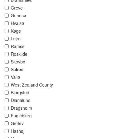
Bramsnæs
Greve
Gundsø
Hvalsø
Køge
Lejre
Ramsø
Roskilde
Skovbo
Solrød
Vallø
West Zealand County
Bjergsted
Dianalund
Dragsholm
Fuglebjerg
Gørlev
Hashøj