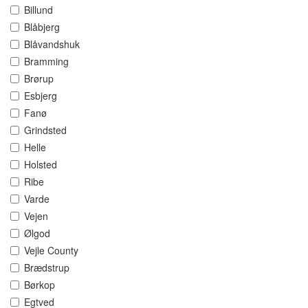
Billund
Blåbjerg
Blåvandshuk
Bramming
Brørup
Esbjerg
Fanø
Grindsted
Helle
Holsted
Ribe
Varde
Vejen
Ølgod
Vejle County
Brædstrup
Børkop
Egtved