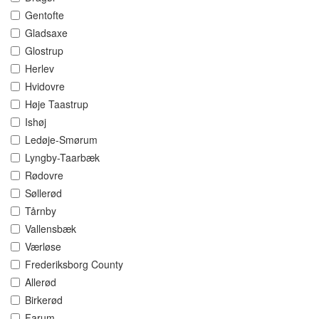
Gentofte
Gladsaxe
Glostrup
Herlev
Hvidovre
Høje Taastrup
Ishøj
Ledøje-Smørum
Lyngby-Taarbæk
Rødovre
Søllerød
Tårnby
Vallensbæk
Værløse
Frederiksborg County
Allerød
Birkerød
Farum