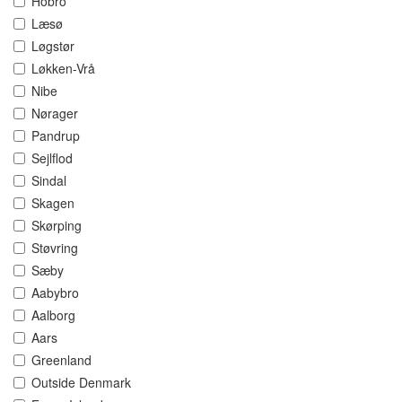
Hobro
Læsø
Løgstør
Løkken-Vrå
Nibe
Nørager
Pandrup
Sejlflod
Sindal
Skagen
Skørping
Støvring
Sæby
Aabybro
Aalborg
Aars
Greenland
Outside Denmark