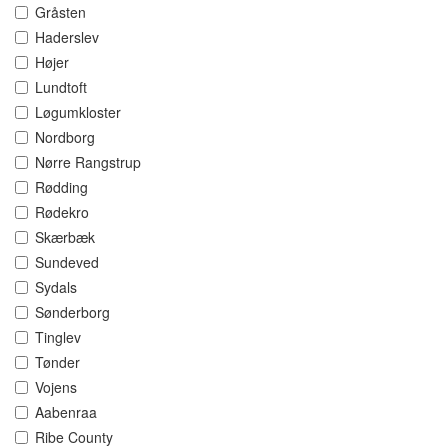
Gråsten
Haderslev
Højer
Lundtoft
Løgumkloster
Nordborg
Nørre Rangstrup
Rødding
Rødekro
Skærbæk
Sundeved
Sydals
Sønderborg
Tinglev
Tønder
Vojens
Aabenraa
Ribe County