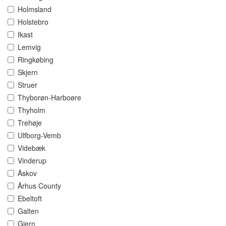
Holmsland
Holstebro
Ikast
Lemvig
Ringkøbing
Skjern
Struer
Thyborøn-Harboøre
Thyholm
Trehøje
Ulfborg-Vemb
Videbæk
Vinderup
Åskov
Århus County
Ebeltoft
Galten
Gjern