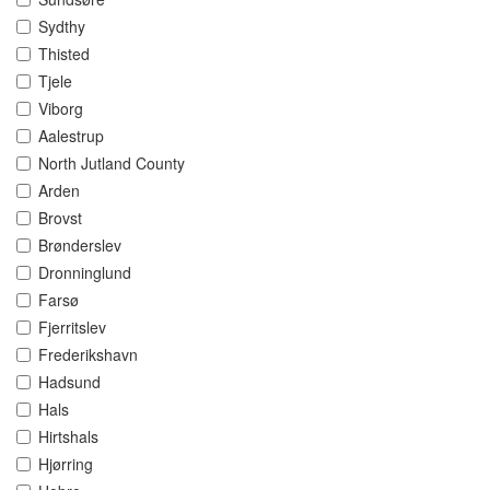
Sydthy
Thisted
Tjele
Viborg
Aalestrup
North Jutland County
Arden
Brovst
Brønderslev
Dronninglund
Farsø
Fjerritslev
Frederikshavn
Hadsund
Hals
Hirtshals
Hjørring