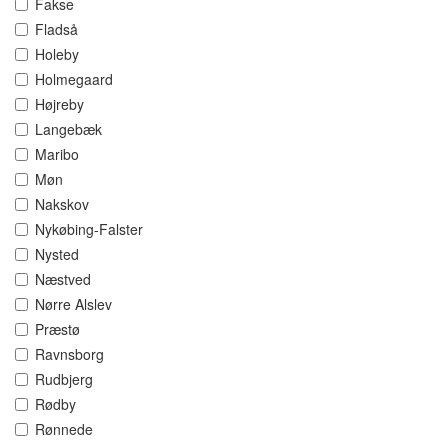
Fakse
Fladså
Holeby
Holmegaard
Højreby
Langebæk
Maribo
Møn
Nakskov
Nykøbing-Falster
Nysted
Næstved
Nørre Alslev
Præstø
Ravnsborg
Rudbjerg
Rødby
Rønnede