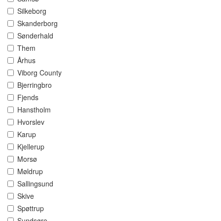
Silkeborg
Skanderborg
Sønderhald
Them
Århus
Viborg County
Bjerringbro
Fjends
Hanstholm
Hvorslev
Karup
Kjellerup
Morsø
Møldrup
Sallingsund
Skive
Spøttrup
Sundsøre