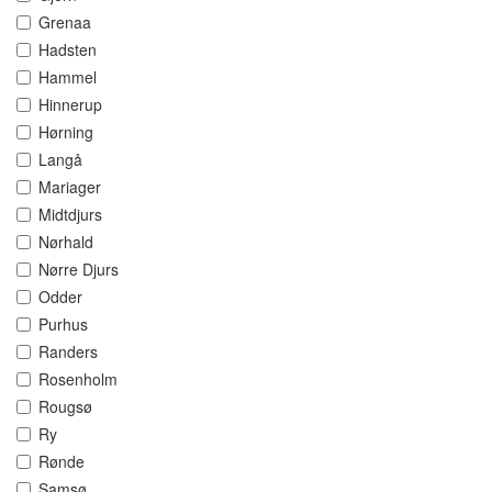
Grenaa
Hadsten
Hammel
Hinnerup
Hørning
Langå
Mariager
Midtdjurs
Nørhald
Nørre Djurs
Odder
Purhus
Randers
Rosenholm
Rougsø
Ry
Rønde
Samsø