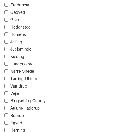
Fredericia
Gedved
Give
Hedensted
Horsens
Jelling
Juelsminde
Kolding
Lunderskov
Nørre Snede
Tørring-Uldum
Vamdrup
Vejle
Ringkøbing County
Aulum-Haderup
Brande
Egvad
Herning