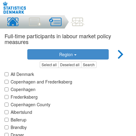
Full-time participants in labour market policy
measures
Region
Select all
Deselect all
Search
All Denmark
Copenhagen and Frederiksberg
Copenhagen
Frederiksberg
Copenhagen County
Albertslund
Ballerup
Brøndby
Dragør