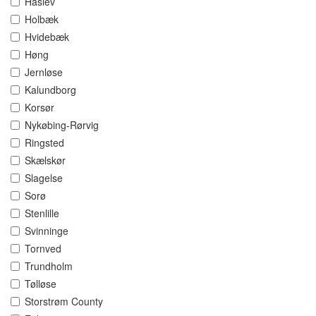
Haslev
Holbæk
Hvidebæk
Høng
Jernløse
Kalundborg
Korsør
Nykøbing-Rørvig
Ringsted
Skælskør
Slagelse
Sorø
Stenlille
Svinninge
Tornved
Trundholm
Tølløse
Storstrøm County