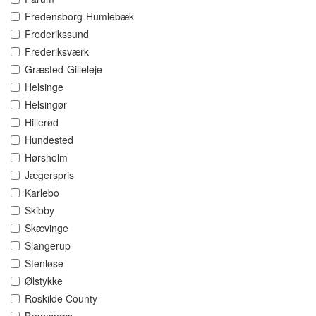
Fredensborg-Humlebæk
Frederikssund
Frederiksværk
Græsted-Gilleleje
Helsinge
Helsingør
Hillerød
Hundested
Hørsholm
Jægerspris
Karlebo
Skibby
Skævinge
Slangerup
Stenløse
Ølstykke
Roskilde County