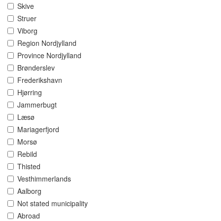
Skive
Struer
Viborg
Region Nordjylland
Province Nordjylland
Brønderslev
Frederikshavn
Hjørring
Jammerbugt
Læsø
Mariagerfjord
Morsø
Rebild
Thisted
Vesthimmerlands
Aalborg
Not stated municipality
Abroad