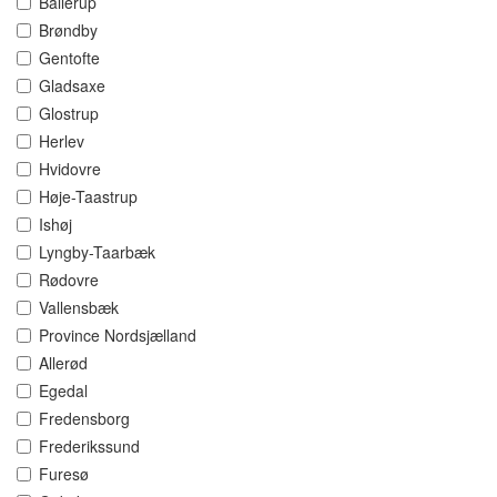
Ballerup
Brøndby
Gentofte
Gladsaxe
Glostrup
Herlev
Hvidovre
Høje-Taastrup
Ishøj
Lyngby-Taarbæk
Rødovre
Vallensbæk
Province Nordsjælland
Allerød
Egedal
Fredensborg
Frederikssund
Furesø