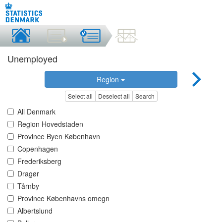
Unemployed
Region
Select all
Deselect all
Search
All Denmark
Region Hovedstaden
Province Byen København
Copenhagen
Frederiksberg
Dragør
Tårnby
Province Københavns omegn
Albertslund