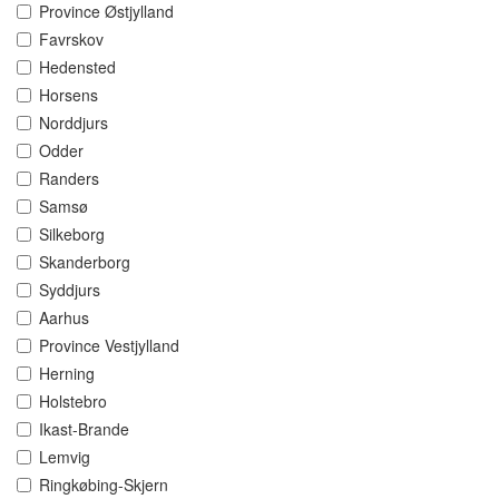
Province Østjylland
Favrskov
Hedensted
Horsens
Norddjurs
Odder
Randers
Samsø
Silkeborg
Skanderborg
Syddjurs
Aarhus
Province Vestjylland
Herning
Holstebro
Ikast-Brande
Lemvig
Ringkøbing-Skjern