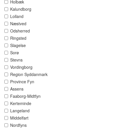
Holbæk
Kalundborg
Lolland
Næstved
Odsherred
Ringsted
Slagelse
Sorø
Stevns
Vordingborg
Region Syddanmark
Province Fyn
Assens
Faaborg-Midtfyn
Kerteminde
Langeland
Middelfart
Nordfyns