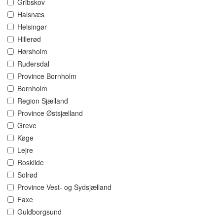
Gribskov
Halsnæs
Helsingør
Hillerød
Hørsholm
Rudersdal
Province Bornholm
Bornholm
Region Sjælland
Province Østsjælland
Greve
Køge
Lejre
Roskilde
Solrød
Province Vest- og Sydsjælland
Faxe
Guldborgsund