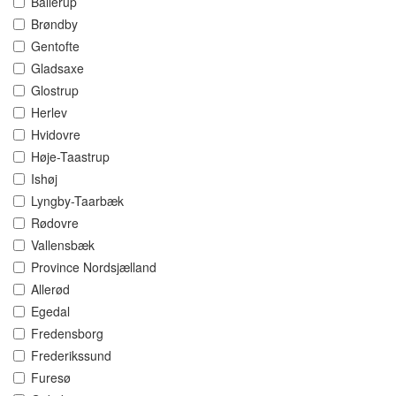
Ballerup
Brøndby
Gentofte
Gladsaxe
Glostrup
Herlev
Hvidovre
Høje-Taastrup
Ishøj
Lyngby-Taarbæk
Rødovre
Vallensbæk
Province Nordsjælland
Allerød
Egedal
Fredensborg
Frederikssund
Furesø