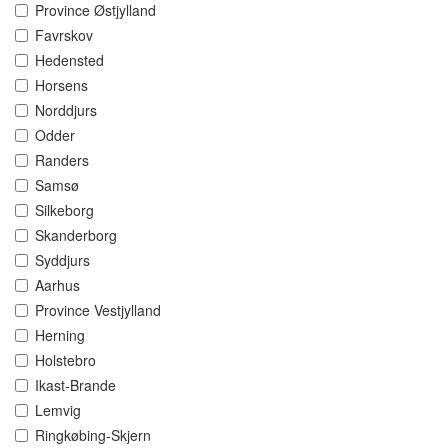
Province Østjylland
Favrskov
Hedensted
Horsens
Norddjurs
Odder
Randers
Samsø
Silkeborg
Skanderborg
Syddjurs
Aarhus
Province Vestjylland
Herning
Holstebro
Ikast-Brande
Lemvig
Ringkøbing-Skjern