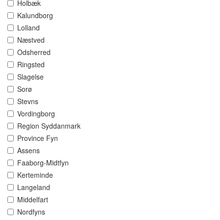
Holbæk
Kalundborg
Lolland
Næstved
Odsherred
Ringsted
Slagelse
Sorø
Stevns
Vordingborg
Region Syddanmark
Province Fyn
Assens
Faaborg-Midtfyn
Kerteminde
Langeland
Middelfart
Nordfyns