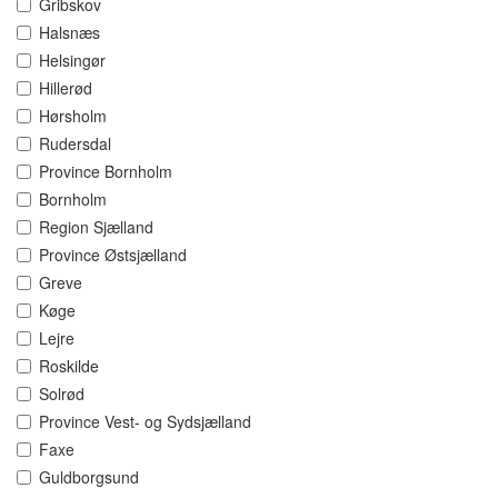
Gribskov
Halsnæs
Helsingør
Hillerød
Hørsholm
Rudersdal
Province Bornholm
Bornholm
Region Sjælland
Province Østsjælland
Greve
Køge
Lejre
Roskilde
Solrød
Province Vest- og Sydsjælland
Faxe
Guldborgsund