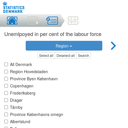
Unemlpoyed in per cent of the labour force
Region
Select all
Deselect all
Search
All Denmark
Region Hovedstaden
Province Byen København
Copenhagen
Frederiksberg
Dragør
Tårnby
Province Københavns omegn
Albertslund