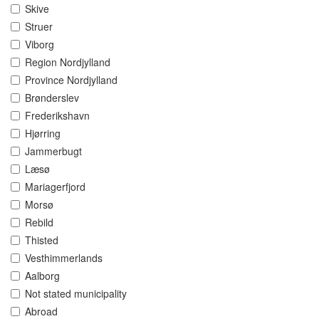
Skive
Struer
Viborg
Region Nordjylland
Province Nordjylland
Brønderslev
Frederikshavn
Hjørring
Jammerbugt
Læsø
Mariagerfjord
Morsø
Rebild
Thisted
Vesthimmerlands
Aalborg
Not stated municipality
Abroad