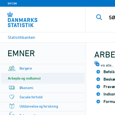
DST.DK
Statistikbanken
EMNER
ARBE
vis alle...
Borgere
Befol
Arbejde og indkomst
Beskæf
Fravær
Økonomi
Indkom
Sociale forhold
Formu
Uddannelse og forskning