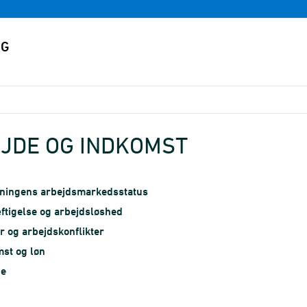
JDE OG INDKOMST
kningens arbejdsmarkedsstatus
tigelse og arbejdsløshed
 og arbejdskonflikter
st og løn
e