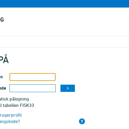
PÅ
vn
ode
tisk pålogning
il tabellen FISK33
rugerprofil
angskode?