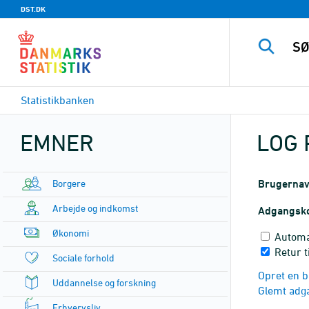
DST.DK
Statistikbanken
EMNER
LOG 
Borgere
Brugerna
Arbejde og indkomst
Adgangsk
Økonomi
Automa
Retur t
Sociale forhold
Opret en b
Uddannelse og forskning
Glemt adg
Erhvervsliv