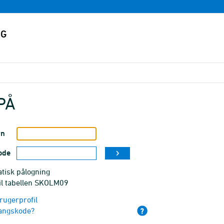
PÅ
vn
ode
tisk pålogning
til tabellen SKOLM09
rugerprofil
angskode?