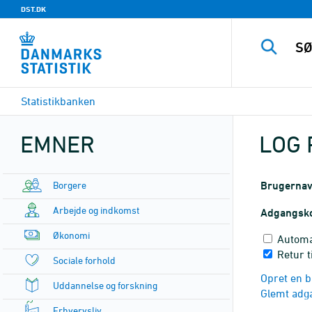
DST.DK
Statistikbanken
EMNER
LOG 
Borgere
Brugerna
Arbejde og indkomst
Adgangsk
Økonomi
Automa
Retur 
Sociale forhold
Opret en b
Uddannelse og forskning
Glemt adg
Erhvervsliv