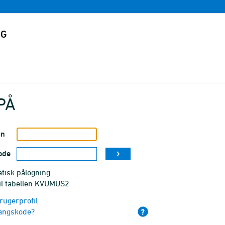
PÅ
vn
ode
tisk pålogning
til tabellen KVUMUS2
rugerprofil
angskode?