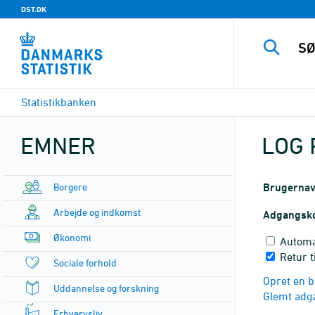
DST.DK
Statistikbanken
EMNER
LOG 
Borgere
Brugerna
Arbejde og indkomst
Adgangsk
Økonomi
Automa
Retur 
Sociale forhold
Opret en b
Uddannelse og forskning
Glemt adg
Erhvervsliv