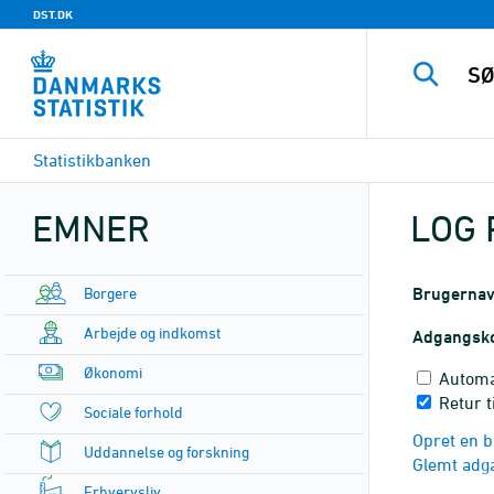
DST.DK
Statistikbanken
EMNER
LOG 
Borgere
Brugerna
Arbejde og indkomst
Adgangsk
Økonomi
Automa
Retur t
Sociale forhold
Opret en b
Uddannelse og forskning
Glemt adg
Erhvervsliv