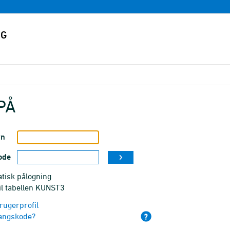
PÅ
vn
ode
tisk pålogning
il tabellen KUNST3
rugerprofil
angskode?