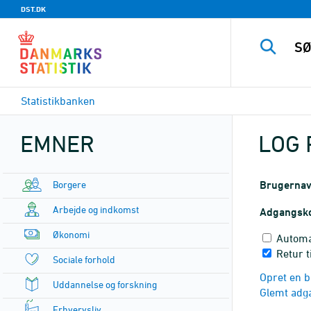
DST.DK
Statistikbanken
EMNER
LOG 
Borgere
Brugerna
Arbejde og indkomst
Adgangsk
Økonomi
Automa
Retur 
Sociale forhold
Opret en b
Uddannelse og forskning
Glemt adg
Erhvervsliv