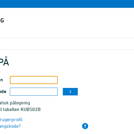
PÅ
vn
ode
tisk pålogning
til tabellen KUBS02B
rugerprofil
angskode?