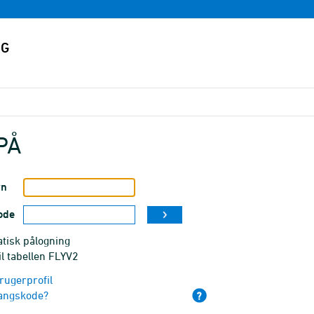
PÅ
vn
ode
tisk pålogning
il tabellen FLYV2
rugerprofil
angskode?