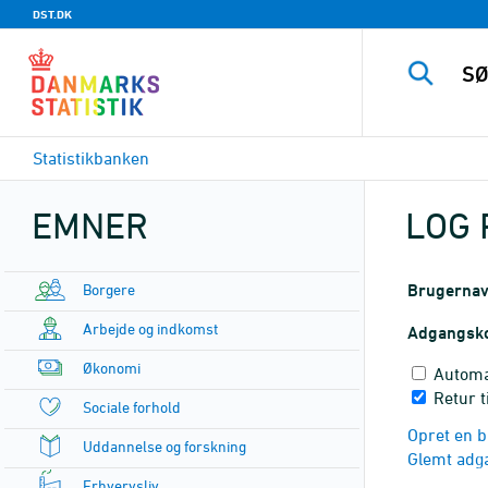
DST.DK
Statistikbanken
EMNER
LOG 
Borgere
Brugerna
Arbejde og indkomst
Adgangsk
Økonomi
Automa
Retur t
Sociale forhold
Opret en b
Uddannelse og forskning
Glemt adg
Erhvervsliv