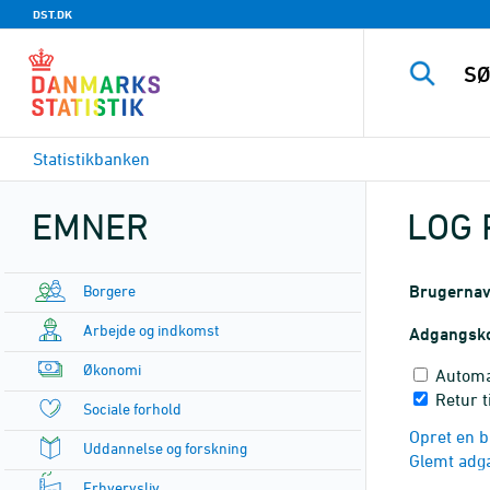
DST.DK
Statistikbanken
EMNER
LOG 
Borgere
Brugerna
Arbejde og indkomst
Adgangsk
Økonomi
Automa
Retur t
Sociale forhold
Opret en b
Uddannelse og forskning
Glemt adg
Erhvervsliv