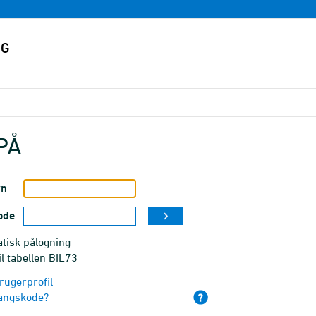
PÅ
vn
ode
tisk pålogning
il tabellen BIL73
rugerprofil
angskode?