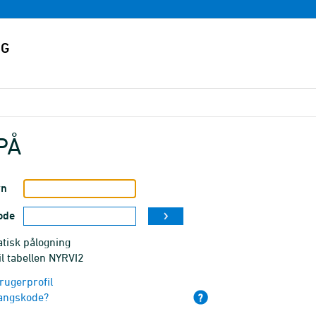
PÅ
vn
ode
tisk pålogning
il tabellen NYRVI2
rugerprofil
angskode?