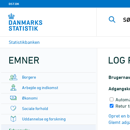
DST.DK
Statistikbanken
EMNER
LOG 
Borgere
Brugerna
Arbejde og indkomst
Adgangsk
Økonomi
Automa
Retur t
Sociale forhold
Opret en b
Uddannelse og forskning
Glemt adg