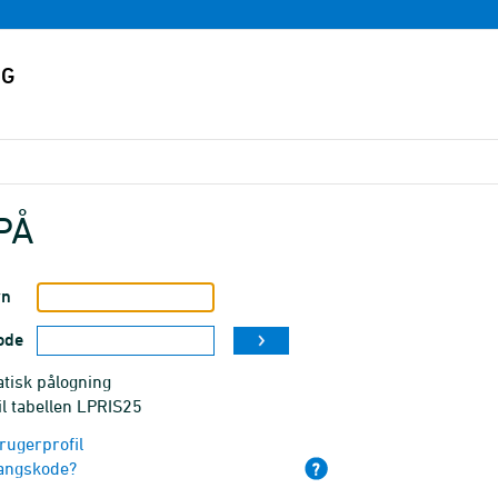
PÅ
vn
ode
tisk pålogning
il tabellen LPRIS25
rugerprofil
angskode?