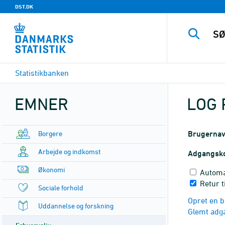
DST.DK
Statistikbanken
EMNER
LOG 
Borgere
Brugerna
Arbejde og indkomst
Adgangsk
Økonomi
Automa
Retur t
Sociale forhold
Opret en b
Uddannelse og forskning
Glemt adg