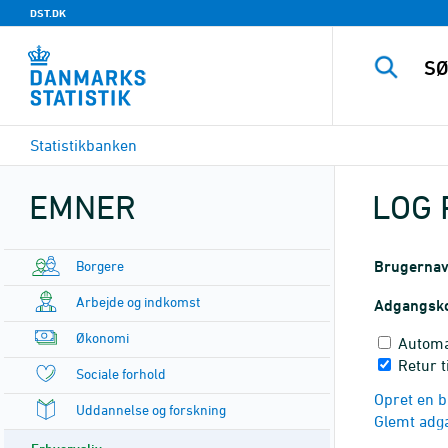
DST.DK
Statistikbanken
EMNER
LOG 
Borgere
Brugerna
Arbejde og indkomst
Adgangsk
Økonomi
Automa
Retur t
Sociale forhold
Opret en b
Uddannelse og forskning
Glemt adg