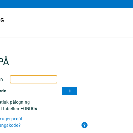
PÅ
vn
ode
tisk pålogning
il tabellen FOND04
rugerprofil
angskode?