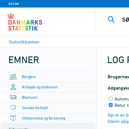
DST.DK
Statistikbanken
EMNER
LOG 
Borgere
Brugerna
Arbejde og indkomst
Adgangsk
Økonomi
Automa
Retur t
Sociale forhold
Opret en b
Uddannelse og forskning
Glemt adg