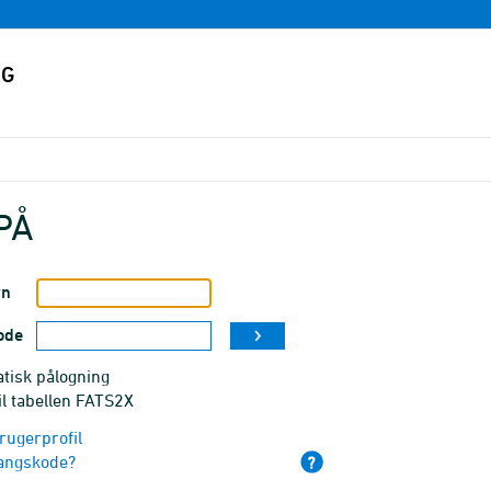
PÅ
vn
ode
tisk pålogning
il tabellen FATS2X
rugerprofil
angskode?