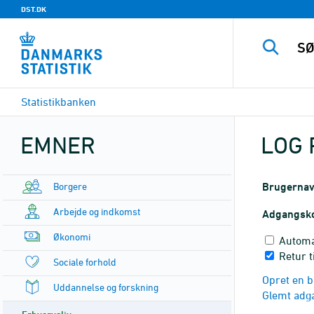
DST.DK
Statistikbanken
EMNER
LOG 
Borgere
Brugerna
Arbejde og indkomst
Adgangsk
Økonomi
Automa
Retur t
Sociale forhold
Opret en b
Uddannelse og forskning
Glemt adg