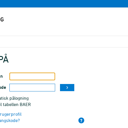
PÅ
vn
ode
tisk pålogning
il tabellen BAER
rugerprofil
angskode?