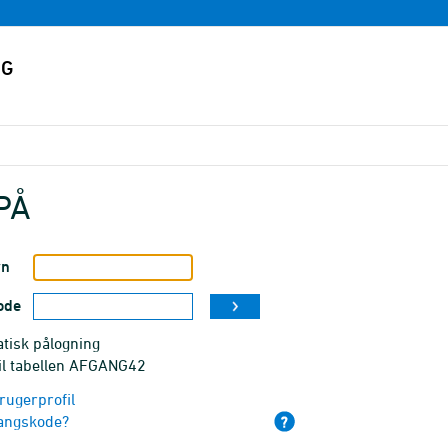
PÅ
vn
ode
tisk pålogning
til tabellen AFGANG42
rugerprofil
angskode?