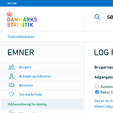
DST.DK
Statistikbanken
EMNER
LOG 
Borgere
Brugerna
Arbejde og indkomst
Adgangsk
Økonomi
Automa
Retur 
Sociale forhold
Opret en b
Uddannelse og forskning
Glemt adg