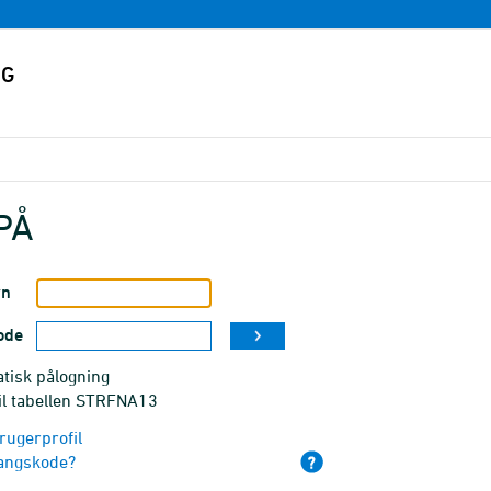
PÅ
vn
ode
tisk pålogning
til tabellen STRFNA13
rugerprofil
angskode?