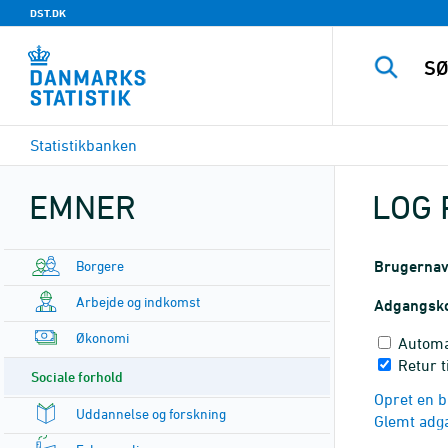
DST.DK
Statistikbanken
EMNER
LOG 
Borgere
Brugerna
Arbejde og indkomst
Adgangsk
Økonomi
Automa
Retur 
Sociale forhold
Opret en b
Uddannelse og forskning
Glemt adg