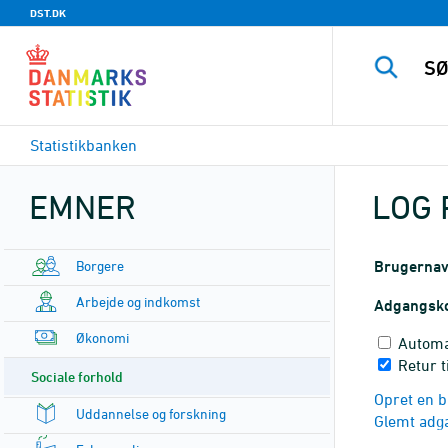
DST.DK
Statistikbanken
EMNER
LOG 
Borgere
Brugerna
Arbejde og indkomst
Adgangsk
Økonomi
Automa
Retur 
Sociale forhold
Opret en b
Uddannelse og forskning
Glemt adg