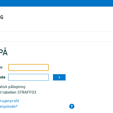
PÅ
vn
ode
tisk pålogning
til tabellen STRAFFO3
rugerprofil
angskode?